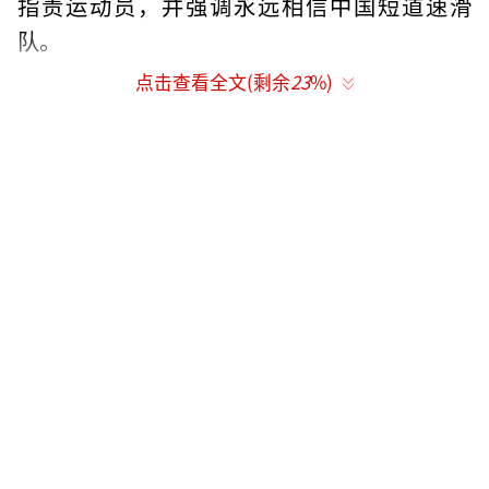
指责运动员，并强调永远相信中国短道速滑
队。
点击查看全文(剩余
23
%)
在1000米决赛中，王濛在看台上观看并解
说孙龙的比赛。赛前，她鼓励孙龙放下所有包
袱，全力以赴。整个比赛过程中，王濛都非常
紧张。最终，孙龙获得银牌，王濛在看台上兴
奋地蹦跳，还幽默地说：“改革春风吹满地，
短道速滑又争气。”
（责任编辑：0882）