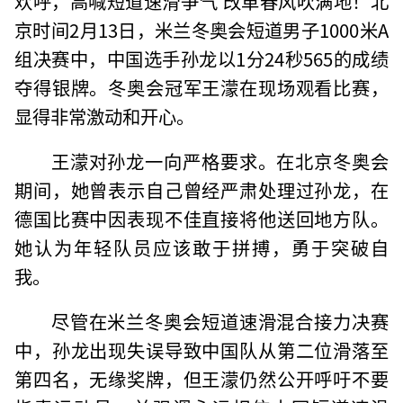
欢呼，高喊短道速滑争气 改革春风吹满地！北
京时间2月13日，米兰冬奥会短道男子1000米A
组决赛中，中国选手孙龙以1分24秒565的成绩
夺得银牌。冬奥会冠军王濛在现场观看比赛，
显得非常激动和开心。
王濛对孙龙一向严格要求。在北京冬奥会
期间，她曾表示自己曾经严肃处理过孙龙，在
德国比赛中因表现不佳直接将他送回地方队。
她认为年轻队员应该敢于拼搏，勇于突破自
我。
尽管在米兰冬奥会短道速滑混合接力决赛
中，孙龙出现失误导致中国队从第二位滑落至
第四名，无缘奖牌，但王濛仍然公开呼吁不要