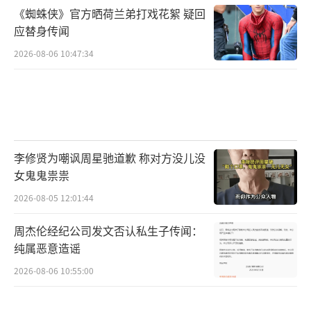
《蜘蛛侠》官方晒荷兰弟打戏花絮 疑回
应替身传闻
2026-08-06 10:47:34
李修贤为嘲讽周星驰道歉 称对方没儿没
女鬼鬼祟祟
2026-08-05 12:01:44
周杰伦经纪公司发文否认私生子传闻：
纯属恶意造谣
2026-08-06 10:55:00