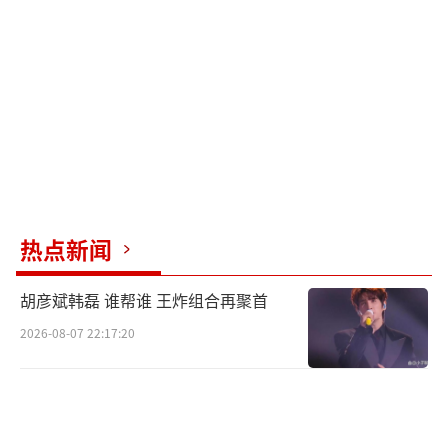
时代峰峻粉丝长期以“公司倒闭了”表达
调侃性抗议。在此次活动前，艺人公开感谢公
司时屡遭台下粉丝齐喊“倒闭”打断，形成独
特的“台上感谢、台下倒彩”黑色幽默。这种
内部梗的延续让粉丝自然将公司关联活动类比
为“年会吐槽环节”。
粉丝将四代艺人同框拼接为“全家福”，
热点新闻
搭配“时代峰峻团建合照”文案传播。与2025
胡彦斌韩磊 谁帮谁 王炸组合再聚首
年TFBOYS十周年演唱会的“灯牌大战”相比，
2026-08-07 22:17:20
此次活动强调“橙海不散”的家族凝聚力，弱
化内部竞争。这种归属感投射使马场活动成为
粉丝心中“养成系宇宙”的实体化呈现。