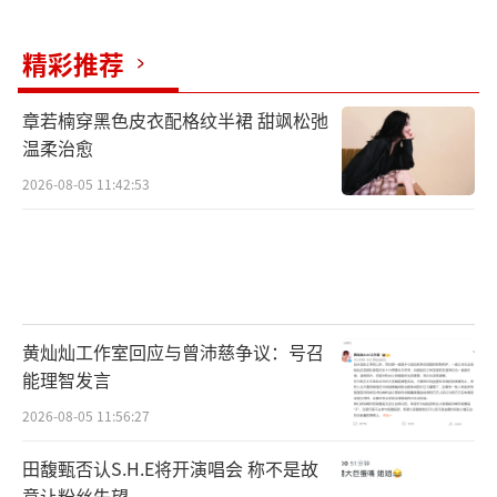
闭”举起灯牌时，他们共同演绎的不仅是调
侃，更是对养成系偶像体系生命力的另类致敬
精彩推荐
——在流量碎片化的时代，这种“伪年会”所凝
章若楠穿黑色皮衣配格纹半裙 甜飒松弛
聚的家族纽带依然具有不可替代的黏性。
（责任
温柔治愈
编辑：0882）
2026-08-05 11:42:53
黄灿灿工作室回应与曾沛慈争议：号召
能理智发言
2026-08-05 11:56:27
田馥甄否认S.H.E将开演唱会 称不是故
意让粉丝失望