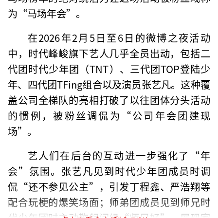
为“马场年会”。
在2026年2月5日至6日的微博之夜活动
中，时代峰峻旗下艺人几乎全员出动，包括二
代团时代少年团（TNT）、三代团TOP登陆少
年、四代团TFing组合以及演员张艺凡。这种覆
盖公司全梯队的亮相打破了以往团体分头活动
的惯例，被粉丝调侃为“公司年会团建现
场”。
艺人们在后台的互动进一步强化了“年
会”氛围。张艺凡见到时代少年团成员时调
侃“还不参见公主”，引发丁程鑫、严浩翔等
配合玩梗的爆笑场面；师弟团成员见到师兄时
代少年团时主动鞠躬问候“师兄好”，展现家