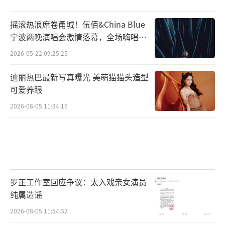
摇滚热浪席卷甬城！伍佰&China Blue
宁波两晚演唱会激情落幕，全场嗨唱氛
围炸裂
2026-05-22 09:25:25
迪丽热巴最新写真曝光 美萌猫猫头造型
可爱养眼
2026-08-05 11:34:16
罗正工作室回应争议：太入戏亲女演员
纯属造谣
2026-08-05 11:54:32