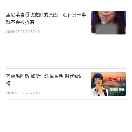
时代峰峻借平台级盛典实现多代际艺人集
中曝光。网传推测艺人因同期在澳门工作
孟庭苇自曝状态好的原因：没有另一半
而“顺路刷脸”，降低差旅成本。四代练习生
就不会被折磨
借助师兄舞台引流，压缩新人推广投入。在202
2026-08-06 10:57:40
5年“家族演唱会调解室事件”（粉丝冲突）
后，此次和谐“团建”有助于修复粉丝关系。
家族情怀刺激周边消费，如关联活动衍生品销
量增长300%，印证“年会”氛围的情感变现能
齐豫毛阿敏 如听仙乐耳暂明 时代级同
力。
框
时代峰峻的“马场年会”现象，本质是内
2026-08-07 22:22:48
娱偶像工业独特生态的缩影。它将粉丝文化中
的戏谑与归属、商业运作中的成本与情怀、家
族体系中的辈分与松弛，压缩进一场活动之
中。当艺人鞠躬互称“师兄”、粉丝喊着“倒