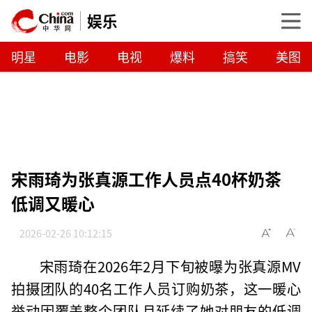
娱乐
明星
电影
电视
爆料
搞笑
美图
宋雨琦为张真源工作人员点40杯奶茶
低调又暖心
2026-02-26 10:12:15
宋雨琦在2026年2月下旬被曝为张真源MV
拍摄团队的40名工作人员订购奶茶，这一暖心
举动因覆盖整个团队且延续了她对朋友的低调