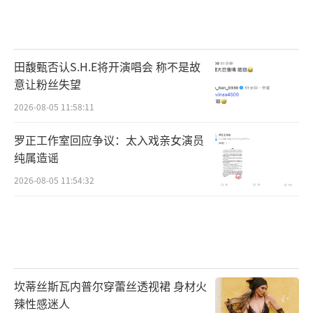
田馥甄否认S.H.E将开演唱会 称不是故
意让粉丝失望
2026-08-05 11:58:11
罗正工作室回应争议：太入戏亲女演员
纯属造谣
2026-08-05 11:54:32
坎蒂丝斯瓦内普尔穿蕾丝透视裙 身材火
辣性感迷人