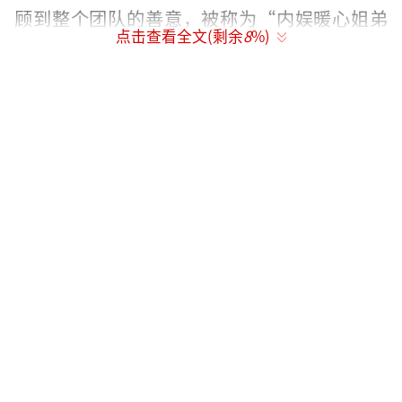
顾到整个团队的善意，被称为“内娱暖心姐弟
点击查看全文(剩余
8
%)
情”，#宋雨琦为张真源工作人员点40杯奶茶#
话题也登上热搜。
（责任编辑：zx0176）