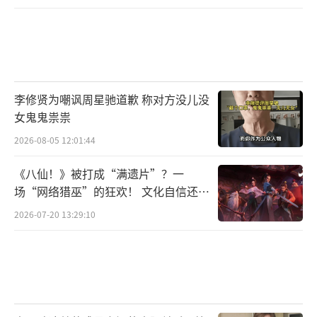
李修贤为嘲讽周星驰道歉 称对方没儿没
女鬼鬼祟祟
2026-08-05 12:01:44
《八仙！》被打成“满遗片”？一
场“网络猎巫”的狂欢！ 文化自信还是
焦虑？
2026-07-20 13:29:10