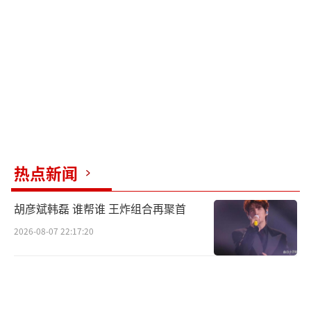
坚持完赛。他放弃了资本操控的“最优解”，
用纯手工机械操作与团队默契，对抗AI的冰冷
算法，最终让五星红旗首次登上该赛事领奖
台。
（责任编辑：zx0176）
热点新闻
胡彦斌韩磊 谁帮谁 王炸组合再聚首
2026-08-07 22:17:20