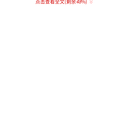
点击查看全文(剩余
48
%)
感”盲驾突围——这是AI在数据盲区无法复制的
人类直觉。暴雨夜AI因积水反射失灵时，他仅
凭引擎声与轮胎反馈，带领车队闯过塌方路
段，印证了“算法算不出豁出去的疯劲”。
最终冲刺阶段，林臻东燃油告急，毅然放
弃个人完赛机会，用车身为张驰制造尾流真空
区，帮其提速；甚至在对手试图撞击张驰时，
用自己的车舍身阻挡。两位昔日宿敌，在国家
荣誉面前并肩作战，将“飞驰精神”推至极
致。
冲线时，张驰的赛车已严重受损——悬挂断
裂、引擎裸露、车身布满伤痕，却以残破之躯