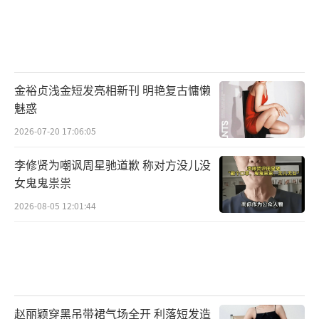
金裕贞浅金短发亮相新刊 明艳复古慵懒
魅惑
2026-07-20 17:06:05
李修贤为嘲讽周星驰道歉 称对方没儿没
女鬼鬼祟祟
2026-08-05 12:01:44
赵丽颖穿黑吊带裙气场全开 利落短发造