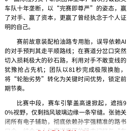
车队十年垄断，以“完赛即尊严”的姿态，赢
了对手、赢了资本，更赢了曾经执念于个人证
明的自己。
赛前故意装配柏油路专用胎，误导依赖AI
的对手预判其走平顺路线；在赛道分岔口突然
切入损耗极大的砂石路，利用对手不敢变线的
犹豫抢占先机；团队以81秒完成极限换胎，
将“轮胎劣势”转化为关键时间优势，锁定前
期节奏。
比赛中段，赛车引擎盖高速掀起，遮挡9
0%视野，仅剩挡风玻璃边缘一条窄缝。张驰关
闭所有电子辅助，彻底依赖孙宇强精准的路书
口令，结合二十年赛道磨砺的肌肉记忆与“车