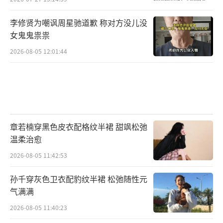
李修贤为嘲讽周星驰道歉 称对方没儿没
女鬼鬼祟祟
2026-08-05 12:01:44
章若楠穿黑色皮衣配格纹半裙 甜飒松弛
温柔治愈
2026-08-05 11:42:53
孙千穿灰色卫衣配豹纹半裙 松弛随性元
气满满
2026-08-05 11:40:23