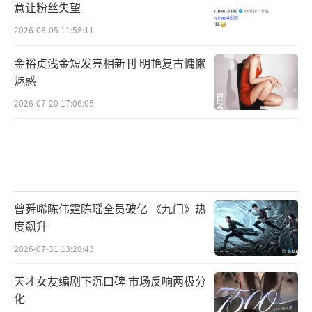
意让粉丝失望
2026-08-05 11:58:11
金裕贞浅金短发亮相新刊 明艳复古慵懒
魅惑
2026-07-20 17:06:05
曾舜晞陈伟霆陈瑶全员破亿 《九门》热
度飙升
2026-07-31 13:28:43
天才女友编剧下沉口碑 市场反响两极分
化