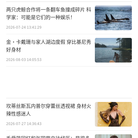
两只虎鲸合作将一条翻车鱼撞成碎片 科
学家：可能是它们的一种娱乐！
2026-07-24 13:41:29
金·卡戴珊与家人湖边度假 穿比基尼秀
好身材
2026-08-03 14:05:53
坎蒂丝斯瓦内普尔穿蕾丝透视裙 身材火
辣性感迷人
2026-07-27 14:36:43