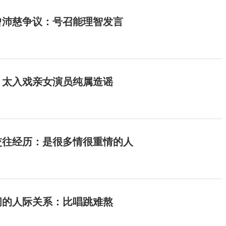
曾沛慈争议：号召能理智发言
：太入戏亲女演员纯属造谣
交往经历：是很多情很重情的人
间的人际关系：比唱跳难熬