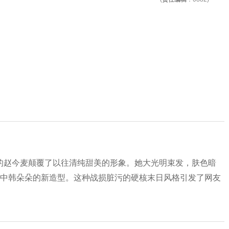
的赵今麦颠覆了以往清纯甜美的形象。她大光明束发，肤色暗
》中韩朵朵的新造型。这种战损脏污的硬核末日风格引发了网友