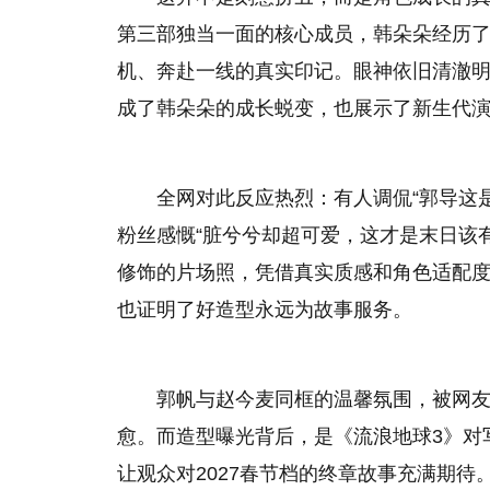
第三部独当一面的核心成员，韩朵朵经历
机、奔赴一线的真实印记。眼神依旧清澈
成了韩朵朵的成长蜕变，也展示了新生代
全网对此反应热烈：有人调侃“郭导这是
粉丝感慨“脏兮兮却超可爱，这才是末日该有
修饰的片场照，凭借真实质感和角色适配
也证明了好造型永远为故事服务。
郭帆与赵今麦同框的温馨氛围，被网友
愈。而造型曝光背后，是《流浪地球3》对
让观众对2027春节档的终章故事充满期待