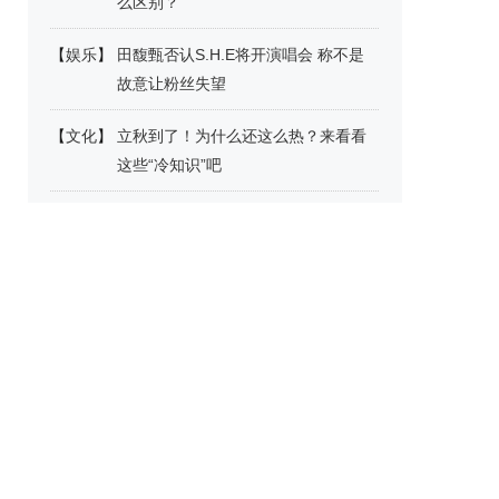
么区别？
【
娱乐
】
田馥甄否认S.H.E将开演唱会 称不是
故意让粉丝失望
【
文化
】
立秋到了！为什么还这么热？来看看
这些“冷知识”吧