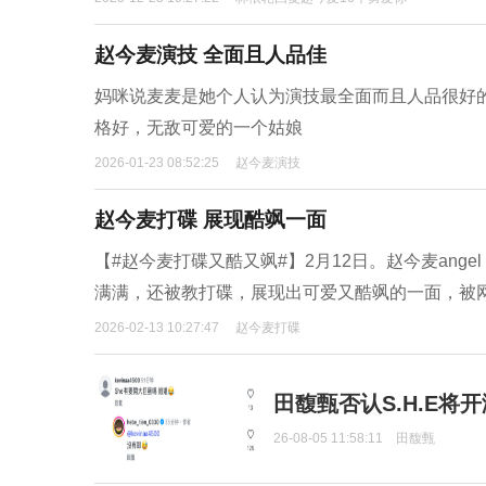
赵今麦演技 全面且人品佳
妈咪说麦麦是她个人认为演技最全面而且人品很好的
格好，无敌可爱的一个姑娘
2026-01-23 08:52:25
赵今麦演技
赵今麦打碟 展现酷飒一面
【#赵今麦打碟又酷又飒#】2月12日。赵今麦ange
满满，还被教打碟，展现出可爱又酷飒的一面，被网友
2026-02-13 10:27:47
赵今麦打碟
田馥甄否认S.H.E将
26-08-05 11:58:11
田馥甄