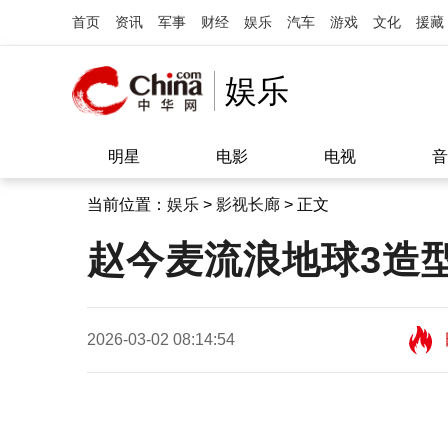
首页
资讯
军事
财经
娱乐
汽车
游戏
文化
援藏
娱乐
明星
电影
电视
音
当前位置：
娱乐
>
影视长廊
> 正文
赵今麦流浪地球3造
2026-03-02 08:14:54