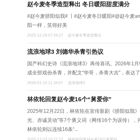
赵今麦冬季造型释出 冬日暖阳甜度满分
#赵今麦骄阳似我# 丨#赵今麦冬日暖阳#@赵今麦a
阳一样，笑得好美
2025-12-29 07:34:27
赵今麦冬季造型释出
流浪地球3 刘德华杀青引热议
国产科幻史诗《流浪地球3》再传喜讯。2026年
成全部戏份杀青，并配文“华哥，杀青大吉”，表达
2026-01-10 11:34:07
流浪地球3
林依轮回复赵今麦16个“舅爱你”
2025年12月22日，林依轮在宣传新剧《骄阳似我
光、赤诚灵动”等7个褒义词（网传16个为误传），
林依轮则以连续16条“...
2025-12-23 10:27:22
林依轮回复赵今麦16个舅爱你