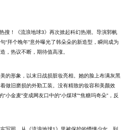
爆热搜！《流浪地球3》再次掀起科幻热潮。导演郭帆
句“拜个晚年”意外曝光了韩朵朵的新造型，瞬间成为
妆造，热议不断，期待值高涨。
甜美的形象，以末日战损脏妆亮相。她的脸上布满灰黑
穿着做旧磨损的外勤工装。没有精致的妆容和美颜效
“小金麦”变成网友口中的“小煤球”“焦糖玛奇朵”，反
实写照。从《流浪地球1》里被保护的懵懂少女，到