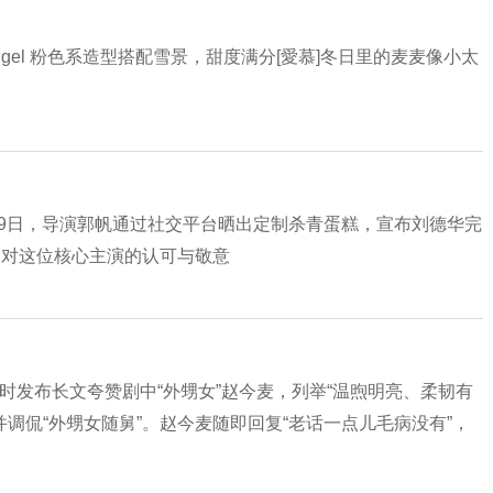
ngel 粉色系造型搭配雪景，甜度满分[愛慕]冬日里的麦麦像小太
1月9日，导演郭帆通过社交平台晒出定制杀青蛋糕，宣布刘德华完
了对这位核心主演的认可与敬意
》时发布长文夸赞剧中“外甥女”赵今麦，列举“温煦明亮、柔韧有
并调侃“外甥女随舅”。赵今麦随即回复“老话一点儿毛病没有”，