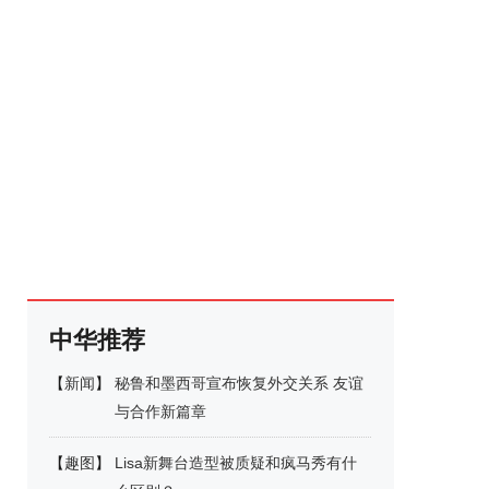
中华推荐
【
新闻
】
秘鲁和墨西哥宣布恢复外交关系 友谊
与合作新篇章
【
趣图
】
Lisa新舞台造型被质疑和疯马秀有什