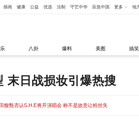
插画
健康
公益
优选
法制
守艺中华
应急中国
更多
地
乐
八卦
爆料
美图
搞笑
型 末日战损妆引爆热搜
田馥甄否认S.H.E将开演唱会 称不是故意让粉丝失
望
田馥甄否认S.H.E将开演唱会 称不是故意让粉丝失
11:08
望
11:08