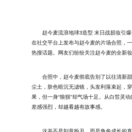
赵今麦流浪地球3造型 末日战损妆引
在社交平台上发布与赵今麦的片场合照，一
热搜话题。网友们纷纷关注赵今麦的全新
合照中，赵今麦彻底告别了以往清新
尘土，肤色暗沉无滤镜，头发利落束起，
果，但一身“狼狈”却气场十足。从白皙灵动的
差感强烈，却越看越有故事感。
这并不是刻意扮丑，而是角色成长的真