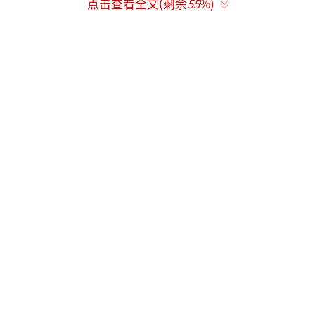
点击查看全文(剩余
55
%)
未修图的现场生图成为检验“伟大面
孔”的试金石。舒淇紧致的骨相与自然的神
态，韩素希无瑕的肌肤与立体的轮廓，共同扛
住了怼脸镜头的严苛审视。网友们一致赞叹，
她们没有试图盖过对方的光彩，而是在各自的
审美坐标系里自成一派，达成了“各美其美，
美美与共”的和谐。
这次同框之所以超越普通的明星合影话
题，在于它精准切中了当下的审美进化脉搏。
它悄然拆解了单一、排他的审美标准，宣告美
并非唯一的标准答案。无论是舒淇那种由时间
酿造的、充满故事感的松弛，还是韩素希那种
代表现代娱乐圈美学、精心雕琢的精致，都获