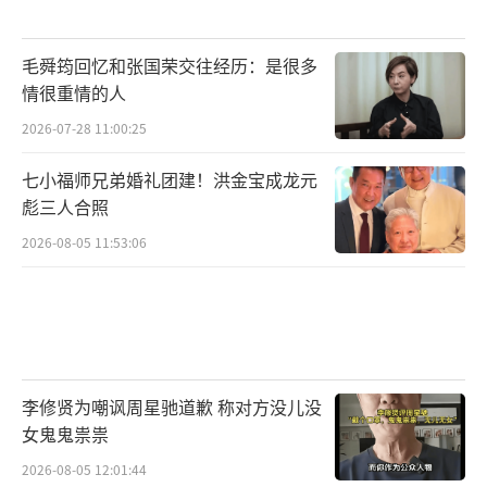
毛舜筠回忆和张国荣交往经历：是很多
情很重情的人
2026-07-28 11:00:25
七小福师兄弟婚礼团建！洪金宝成龙元
彪三人合照
2026-08-05 11:53:06
李修贤为嘲讽周星驰道歉 称对方没儿没
女鬼鬼祟祟
2026-08-05 12:01:44