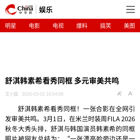
娱乐
明星
电影
电视
爆料
搞笑
美图
舒淇韩素希看秀同框 多元审美共鸣
文小娱
2026-03-02 10:54:00
舒淇韩素希看秀同框！一张合影在全网引
发审美共鸣。3月1日，在米兰时装周FILA 2026
秋冬大秀头排，舒淇与韩国演员韩素希的同框
照片被网友总结为：“一张漂亮脸旁边还是一