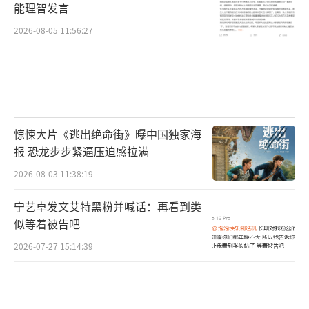
能理智发言
2026-08-05 11:56:27
惊悚大片《逃出绝命街》曝中国独家海
报 恐龙步步紧逼压迫感拉满
2026-08-03 11:38:19
宁艺卓发文艾特黑粉并喊话：再看到类
似等着被告吧
2026-07-27 15:14:39