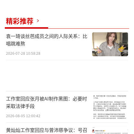
精彩推荐
袁一琦谈丝芭成员之间的人际关系：比
唱跳难熬
2026-07-28 10:58:28
工作室回应张月被AI制作黑图：必要时
采取法律手段
2026-08-05 12:00:42
黄灿灿工作室回应与曾沛慈争议：号召