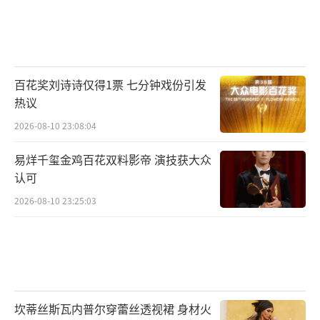
百花奖刘诗诗仅得1票 七分钟戏份引发
热议
2026-08-10 23:08:04
易烊千玺金鸡百花双料影帝 演技获大众
认可
2026-08-10 23:25:03
坎蒂丝斯瓦内普尔穿蕾丝透视裙 身材火