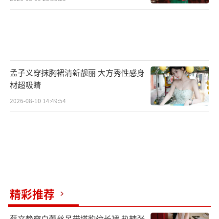
孟子义穿抹胸裙清新靓丽 大方秀性感身
材超吸睛
2026-08-10 14:49:54
精彩推荐
蔡文静穿白蕾丝吊带搭豹纹长裙 热辣张