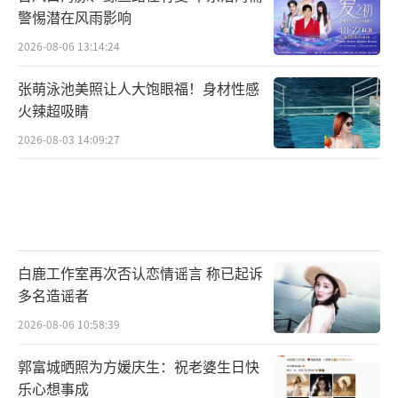
警惕潜在风雨影响
2026-08-06 13:14:24
张萌泳池美照让人大饱眼福！身材性感
火辣超吸睛
2026-08-03 14:09:27
白鹿工作室再次否认恋情谣言 称已起诉
多名造谣者
2026-08-06 10:58:39
郭富城晒照为方媛庆生：祝老婆生日快
乐心想事成