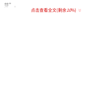
芽”。
点击查看全文(剩余
10
%)
张杰回应出轨传闻：跟谢娜在一起时是单身 前
女友发文指责。
（责任编辑：0882）