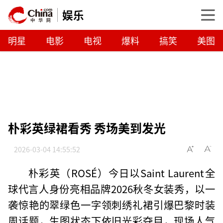
娱乐
明星
电影
电视
爆料
搞笑
美图
朴彩英绿裙看秀 秀场美到发光
2026-03-04 14:55:52
朴彩英（ROSÉ）今日以Saint Laurent全
球代言人身份亮相品牌2026秋冬女装秀，以一
袭惊艳的翠绿色一字领刺绣礼裙引爆巴黎时装
周话题，生图状态下依旧光彩夺目，现场人气