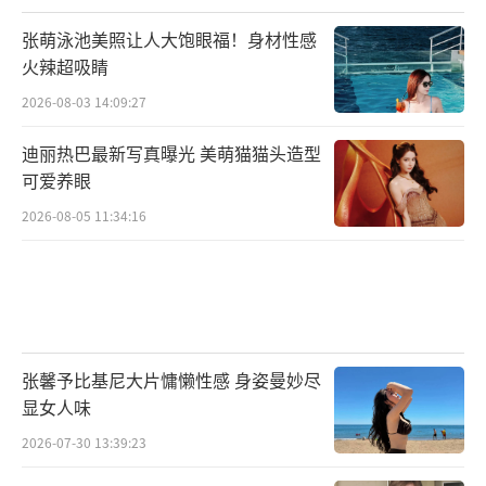
张萌泳池美照让人大饱眼福！身材性感
火辣超吸睛
2026-08-03 14:09:27
迪丽热巴最新写真曝光 美萌猫猫头造型
可爱养眼
2026-08-05 11:34:16
张馨予比基尼大片慵懒性感 身姿曼妙尽
显女人味
2026-07-30 13:39:23