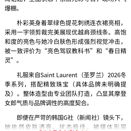
爆棚。
朴彩英身着翠绿色提花刺绣连衣裙亮相，
采用一字领剪裁完美展现优越肩颈线条。高饱
和度的亮色与她冷白肤色形成强烈视觉冲击，
被一致评价为“亮色驾驭教科书”和“春日精
灵”。
礼服来自Saint Laurent（圣罗兰）2026冬
季系列，搭配精致珠宝（具体品牌未明确提
及）。整体造型由专业团队打造，凸显其摩登
女郎气质与品牌调性的高度契合。
即便在严苛的韩国G社（新闻社）镜头下，
她依然皮肤透亮、状态极佳，被媒体形容