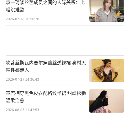
袁一琦谈丝芭成员之间的人际关系：比
唱跳难熬
2026-07-28 10:58:28
坎蒂丝斯瓦内普尔穿蕾丝透视裙 身材火
辣性感迷人
2026-07-27 14:36:43
章若楠穿黑色皮衣配格纹半裙 甜飒松弛
温柔治愈
2026-08-05 11:42:53