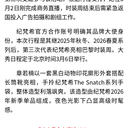
月2日刚完成商务直播，时装周结束后需紧急返
国投入广告拍摄和剧组工作。
纪梵希官方合作账号明确其品牌大使身
份，本次行程是其继2025年秋冬、2026春夏系
列后，第三次代表纪梵希亮相巴黎时装周。大
秀日程定于北京时间3月6日举行。
章若楠以一套黑白动物印花廓形外套搭配
长筒靴亮相，手拎纪梵希The Snatch系列手
袋，整体造型利落飒爽。该造型由纪梵希2026
年新季单品组成，夜色光影下凸显高级时髦
感。