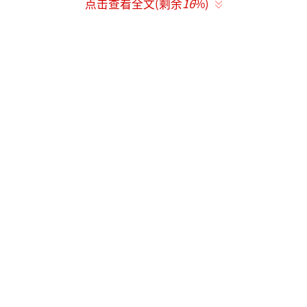
点击查看全文(剩余
16
%)
为每位到场粉丝涂抹奶油，并赠送饮料，现场
粉丝描述其“挨个击掌，哽咽感谢未到场的支
持者”。此类反向关怀强化了情感联结。
（责任
编辑：zx0176）