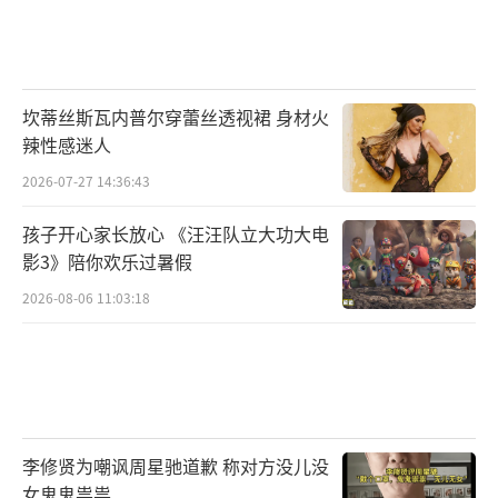
坎蒂丝斯瓦内普尔穿蕾丝透视裙 身材火
辣性感迷人
2026-07-27 14:36:43
孩子开心家长放心 《汪汪队立大功大电
影3》陪你欢乐过暑假
2026-08-06 11:03:18
李修贤为嘲讽周星驰道歉 称对方没儿没
女鬼鬼祟祟