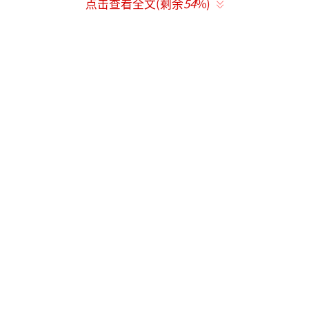
量消耗后，脂肪供能比例可提升至85%。
点击查看全文(剩余
54
%)
有减肥者称通过"晚餐提前至17:00前结
束"、"保持睡前4小时空腹"等方式，在数月内
减重10-20斤。
健康风险与长期弊端
代谢损伤与反弹
肌肉流失：过度饥饿时，身体优先分解肌
肉而非脂肪，导致基础代谢率下降8%-15%。
激素紊乱：饥饿感会升高压力激素皮质
醇，促进腹部脂肪堆积；同时抑制瘦素分泌，
增加次日暴食风险。