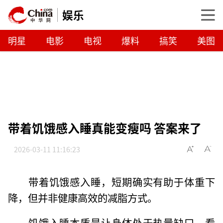
娱乐
明星
电影
电视
爆料
搞笑
美图
带着饥饿感入睡真能变瘦吗 答案来了
2026-03-11 11:16:23
带着饥饿感入睡，短期确实有助于体重下
降，但并非健康高效的减脂方式。
饥饿入睡本质是让身体处于热量缺口，看