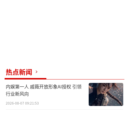
健康隐患
消化系统：空腹状态下胃酸持续分泌，可
能引发胃炎、胃溃疡；
低血糖风险：出现头晕、心慌等症状，糖
尿病患者尤其需警惕；
睡眠障碍：超40%人群因饥饿失眠，反而
热点新闻
降低脂肪分解效率。
（责任编辑：zx0176）
内娱第一人 戚薇开放形象AI授权 引领
行业新风向
2026-08-07 09:21:53