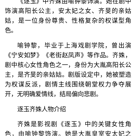
《逐玉》中齐姝由喻钟黎饰演。她在剧中
饰演高阳长公主，安太妃之女、齐旻的亲姑
姑，是一位身份尊贵、性格复杂的权谋型角
色。
喻钟黎，毕业于上海戏剧学院，曾出演
《宁安如梦》《老街赵凤声》等作品。齐姝，
剧中核心女性角色之一，身份为大胤高阳长公
主，是齐旻的亲姑姑。剧版设定中，她被塑造
为权谋反派，剧情主线围绕朝堂权力争夺展
开，无明确爱情线，结局偏向悲剧。
逐玉齐姝人物介绍
齐姝是影视剧《逐玉》中的关键女性角
色，由喻钟黎饰演。她是大胤皇室安太妃之