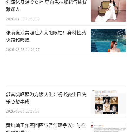
刘涛化身温柔女神 穿白色抹胸裙气质优
雅迷人
2026-07-30 13:53:30
张萌泳池美照让人大饱眼福！身材性感
火辣超吸睛
2026-08-03 14:09:27
郭富城晒照为方媛庆生：祝老婆生日快
乐心想事成
2026-08-06 10:57:07
黄灿灿工作室回应与曾沛慈争议：号召