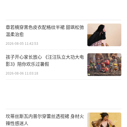
章若楠穿黑色皮衣配格纹半裙 甜飒松弛
温柔治愈
2026-08-05 11:42:53
孩子开心家长放心 《汪汪队立大功大电
影3》陪你欢乐过暑假
2026-08-06 11:03:18
坎蒂丝斯瓦内普尔穿蕾丝透视裙 身材火
辣性感迷人