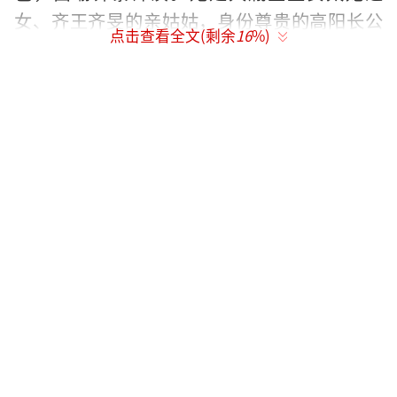
女、齐王齐旻的亲姑姑，身份尊贵的高阳长公
点击查看全文(剩余
16
%)
主。作为剧中核心权谋人物，她性格骄纵清
醒、敢爱敢谋，兼具外烈内柔的复杂特质，一
生被皇权倾轧裹挟，却始终忠于自我与情感。
（责任编辑：zx0176）