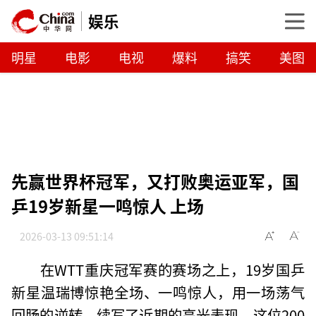
娱乐
明星
电影
电视
爆料
搞笑
美图
先赢世界杯冠军，又打败奥运亚军，国
乒19岁新星一鸣惊人 上场
2026-03-13 09:51:14
在WTT重庆冠军赛的赛场之上，19岁国乒
新星温瑞博惊艳全场、一鸣惊人，用一场荡气
回肠的逆转，续写了近期的高光表现。这位200