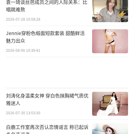
袁一琦谈丝芭成员之间的人际关系：比
唱跳难熬
2026-07-28 10:58:28
Jennie穿粉色缎面短款套装 甜酷鲜活
魅力出众
2026-08-06 10:39:41
刘涛化身温柔女神 穿白色抹胸裙气质优
雅迷人
2026-07-30 13:53:30
白鹿工作室再次否认恋情谣言 称已起诉