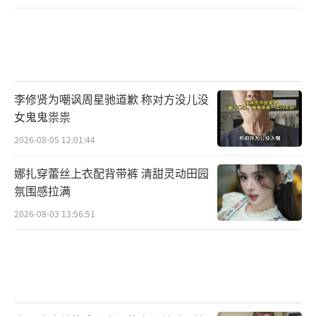
李修贤为嘲讽周星驰道歉 称对方没儿没
女鬼鬼祟祟
2026-08-05 12:01:44
娜扎穿蕾丝上衣配背带裤 清甜灵动田园
氛围感拉满
2026-08-03 13:56:51