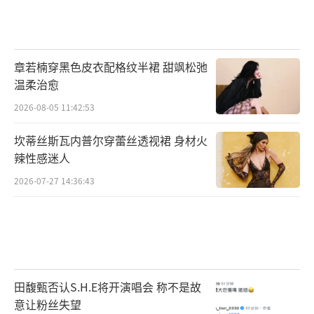
章若楠穿黑色皮衣配格纹半裙 甜飒松弛
温柔治愈
2026-08-05 11:42:53
坎蒂丝斯瓦内普尔穿蕾丝透视裙 身材火
辣性感迷人
2026-07-27 14:36:43
田馥甄否认S.H.E将开演唱会 称不是故
意让粉丝失望