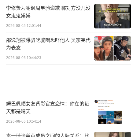
李修贤为嘲讽周星驰道歉 称对方没儿没
女鬼鬼祟祟
2026-08-05 12:01:44
邵逸翔被曝骗吃骗喝恐吓他人 吴宗宪代
为表态
2026-08-06 10:44:23
姆巴佩晒女友背影官宣恋情：你在的每
天都是晴天
2026-08-06 10:54:14
袁一琦谈丝芭成员之间的人际关系：比