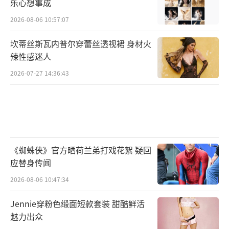
乐心想事成
2026-08-06 10:57:07
坎蒂丝斯瓦内普尔穿蕾丝透视裙 身材火
辣性感迷人
2026-07-27 14:36:43
《蜘蛛侠》官方晒荷兰弟打戏花絮 疑回
应替身传闻
2026-08-06 10:47:34
Jennie穿粉色缎面短款套装 甜酷鲜活
魅力出众