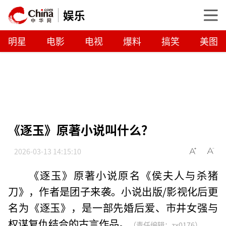
娱乐
明星
电影
电视
爆料
搞笑
美图
《逐玉》原著小说叫什么？
2026-03-13 14:15:10
《逐玉》原著小说原名《侯夫人与杀猪
刀》，作者是团子来袭。小说出版/影视化后更
名为《逐玉》，是一部先婚后爱、市井女强与
权谋复仇结合的古言作品。
（责任编辑：zx0176）