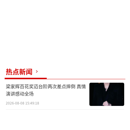
热点新闻
梁家辉百花奖迈台阶两次差点摔倒 真情
演讲感动全场
2026-08-08 15:49:18