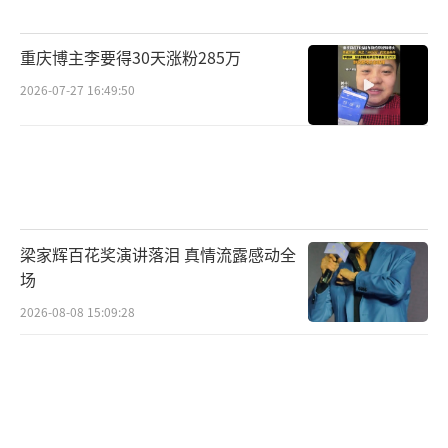
重庆博主李要得30天涨粉285万
2026-07-27 16:49:50
梁家辉百花奖演讲落泪 真情流露感动全
场
2026-08-08 15:09:28