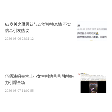
星人设的“降维亲密化”。当陈楚生笑着自
曝“熬夜追更离谱剧情”，大众窥见的是光环
下的真实消费习惯。这种“祛魅”反而强化了
63岁关之琳否认与27岁模特恋情 不实
连接：话题下63%的用户表示“突然觉得生哥
信息引发热议
好接地气”。娱乐产业正从塑造“完美的
2026-08-06 22:31:12
神”转向打造“有瑕疵的真人”，明星的消费
选择成为新的人设组件。
短剧的爆发性增长暴露了注意力经济的残
酷逻辑。当算法持续喂养“更离谱”“更上
伍佰演唱会禁止小女生叫他爸爸 独特魅
头”的内容，用户可能陷入刺激阈值的恶性循
力引爆全场
环。陈楚生提到的“看完才发现天亮了”的时
2026-08-07 11:02:55
间感迷失，恰是深度专注力被解构的征兆。但
值得玩味的是，当陈楚生从短剧回归音乐创作