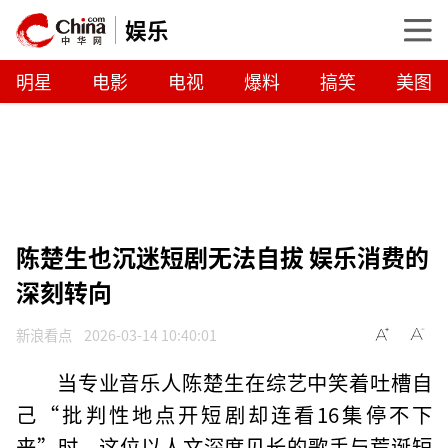
娱乐
明星
电影
电视
爆料
搞笑
美图
陈楚生也沉迷短剧无法自拔 娱乐消费的
深刻转向
新浪看点
2026-03-14 10:40:01
当专业音乐人陈楚生在综艺中笑着吐槽自
己“批判性地点开短剧却连看16集停不下
来”时，这位以人文深度见长的歌手与荒诞短