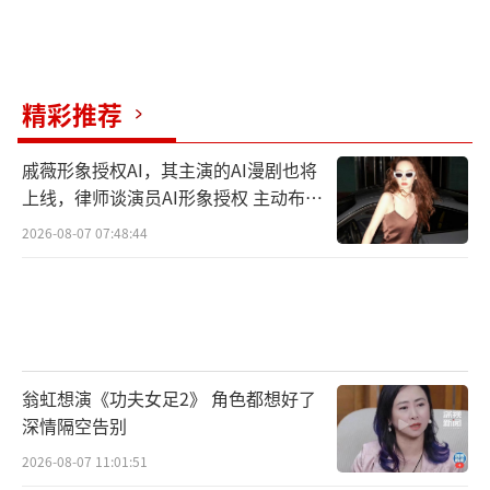
时，其获奖作品《庙堂之外》仍坚持克制的叙
事美学——这或许暗示着人类对深度情感需求的
本质从未改变，我们只是需要不同的容器盛放
精彩推荐
不同时刻的自己。
这场始于“赛车手开瓶盖”的娱乐革命，
戚薇形象授权AI，其主演的AI漫剧也将
上线，律师谈演员AI形象授权 主动布局
终将指向内容消费的多元共生。当专业歌手与
数字资产
2026-08-07 07:48:44
短剧编剧在同一个数字广场各取所需，或许真
正的趋势不是“娱乐降级”，而是“情感消费
的民主化进程”。
（责任编辑：zx0001）
翁虹想演《功夫女足2》 角色都想好了
深情隔空告别
2026-08-07 11:01:51