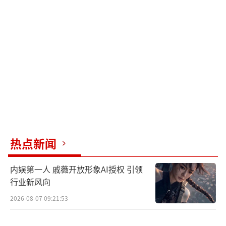
同一个内容池获取快乐，传统“制作方-观
众”的单向关系已被解构。用户既可以是观
众，也能通过弹幕“编剧本人来了”的互动参
与创作，形成新的文化生产闭环。
短剧的盛行倒推制作方重新定义“优质内
容”。传统影视强调的剧本深度、镜头语言在
短剧领域被“前三秒留存率”“完播率”等数
据指标取代。陈楚生所在0713男团拍摄的《爷
热点新闻
爷今年十八岁》中，让演员突然打破第四墙走
进演唱会现场的设定，正是对“仪式感大于合
内娱第一人 戚薇开放形象AI授权 引领
理性”新规则的顺应——这种刻意制造的违和感
行业新风向
反而引发12万条弹幕狂欢。
2026-08-07 09:21:53
专业歌手沉迷土味短剧的反差，本质是明