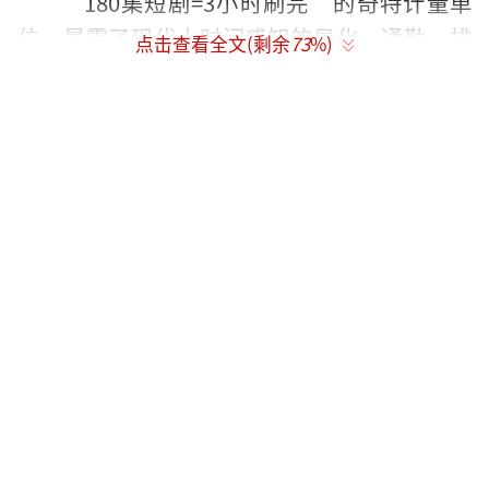
“180集短剧=3小时刷完”的奇特计量单
位，暴露了现代人时间感知的异化。通勤、排
点击查看全文(剩余
73
%)
队等传统“时间边角料”被重新估值，转化为
沉浸式娱乐场景。陈楚生作为巡演歌手的高强
度工作状态，恰是这类碎片消费的主力人群。
短剧提供的并非艺术价值，而是“随时可进入/
抽离”的低心理成本陪伴。正如网友在话题下
共鸣的：“下班后瘫在沙发上，只想被无脑剧
情按摩大脑”。
值得注意的是，陈楚生沉迷的并非大制作
剧集，而是典型的小成本竖屏短剧。这类作品
大多由新锐团队开发，采用“大数据编剧
法”：根据用户拖进度条位置实时调整后续剧
情。当专业音乐人（陈楚生）与草根创作者在