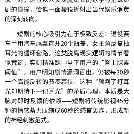
剧的碰撞，恰似一面棱镜折射出当代娱乐消费
的深刻转向。
短剧的核心吸引力在于极致反差：退役赛
车手用汽车尾翼连开20个瓶盖、女主角反复抽
耳光的循环套路。这类脱离现实逻辑的情节看
似荒诞，实则精准踩中当下用户的“肾上腺素
阈值”。用户明知剧情漏洞百出，仍被每30秒
一个高能反转的节奏裹挟。这种“预判了打耳
光却期待下一记耳光”的矛盾心理，本质是大
脑对即时反馈的依赖——短剧将传统影视45分
钟的情感蓄力压缩成60秒的感官轰炸，形成新
的神经刺激范式。