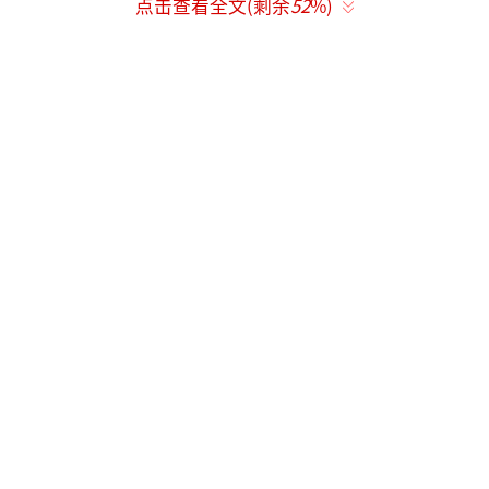
点击查看全文(剩余
52
%)
时正式相识，姚晨是女主角，曹郁担任该片摄
影师。
2010年拍摄《爱出色》期间，姚晨饰演时
尚编辑，曹郁掌镜。当时姚晨正处于上一段婚
姻结束后的低谷，专注于工作；曹郁则是圈内
公认的“技术宅”摄影师，话少但专业。
曹郁的拍摄方式很特别，他不刻意指挥，
而是捕捉自然状态。有报道提到，他曾对姚晨
说“你别动，这个角度的光，刚好在你睫毛上
碎成星星”，这种细腻的观察让姚晨印象深
刻。
两人因工作默契渐生好感，私下逐渐熟