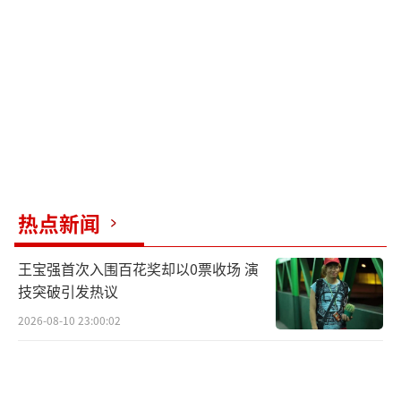
悉。曹郁的追求方式也很“直男”，送测光
表、约看样片，还默默帮姚晨处理了不少偷拍
照片，用行动默默守护。
2011年1月姚晨与凌潇肃离婚后，同年3月
便公开了与曹郁的恋情，两人于2012年11月在
新西兰结婚。
（责任编辑：zx0176）
热点新闻
王宝强首次入围百花奖却以0票收场 演
技突破引发热议
2026-08-10 23:00:02