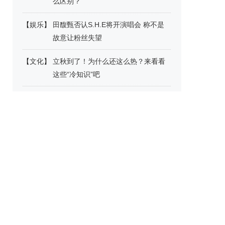
么区别？
【
娱乐
】
田馥甄否认S.H.E将开演唱会 称不是
故意让粉丝失望
【
文化
】
立秋到了！为什么还这么热？来看看
这些“冷知识”吧