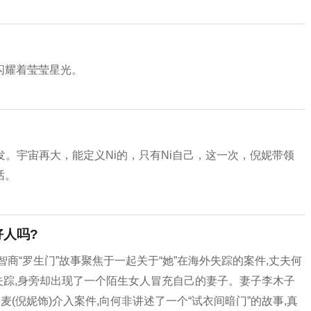
闪耀着莹莹星光。
ing》首发。宇宙再大，能定义Ni的，只有Ni自己，这一次，倪妮带领
话。
好人吗?
商“罗生门”故事聚焦于一起关于“她”在海外失踪的案件,丈夫何
然失踪,身旁却出现了一个陌生女人冒充自己的妻子。妻子李木子
(倪妮饰)介入案件,向何非讲述了一个“试衣间暗门”的故事,真