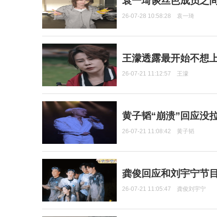
袁一琦谈丝芭成员之
26-07-28 10:58:28
袁一琦
王濛透露最开始不想上
26-07-21 11:12:57
王濛
黄子韬“崩溃”回应没
26-07-21 11:08:42
黄子韬
龚俊回应和刘宇宁节
26-07-21 11:05:47
龚俊刘宇宁