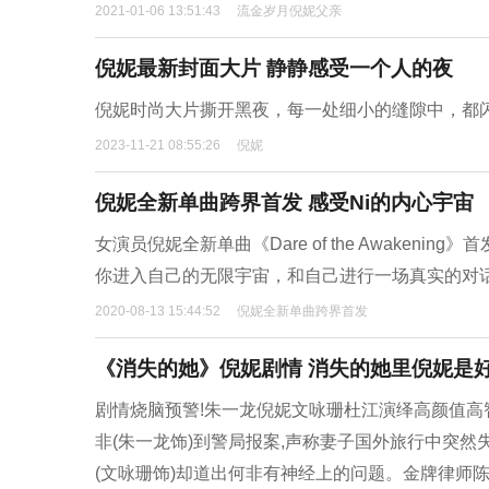
2021-01-06 13:51:43
流金岁月倪妮父亲
倪妮最新封面大片 静静感受一个人的夜
倪妮时尚大片撕开黑夜，每一处细小的缝隙中，都
2023-11-21 08:55:26
倪妮
倪妮全新单曲跨界首发 感受Ni的内心宇宙
女演员倪妮全新单曲《Dare of the Awaken
你进入自己的无限宇宙，和自己进行一场真实的对
2020-08-13 15:44:52
倪妮全新单曲跨界首发
《消失的她》倪妮剧情 消失的她里倪妮是
剧情烧脑预警!朱一龙倪妮文咏珊杜江演绎高颜值高智
非(朱一龙饰)到警局报案,声称妻子国外旅行中突
(文咏珊饰)却道出何非有神经上的问题。金牌律师陈麦