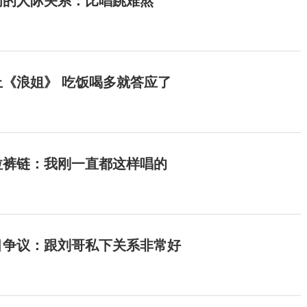
间的人际关系：比唱跳难熬
《浪姐》 吃饭喝多就答应了
拉裤链：我刚一直都这样唱的
目争议：跟刘哥私下关系非常好