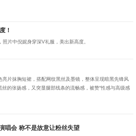
高度！
，照片中倪妮身穿深V礼服，美出新高度。
系列黑色亮片抹胸短裙，搭配网纹黑丝及墨镜，整体呈现暗黑先锋风
黑丝的张扬感，又突显腿部线条的流畅感，被赞“性感与高级感
开演唱会 称不是故意让粉丝失望