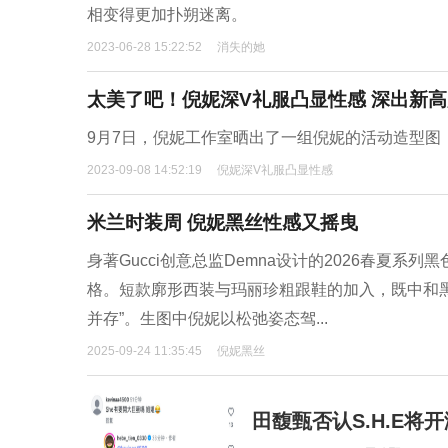
相变得更加扑朔迷离。
2023-06-28 15:22:52
消失的她
太美了吧！倪妮深V礼服凸显性感 深出新
9月7日，倪妮工作室晒出了一组倪妮的活动造型图
2023-09-08 14:52:19
倪妮深V礼服凸显性感
米兰时装周 倪妮黑丝性感又摇曳
身著Gucci创意总监Demna设计的2026春夏
格。短款廓形西装与玛丽珍粗跟鞋的加入，既中和
并存”。生图中倪妮以松弛姿态驾...
2025-09-24 11:35:45
倪妮黑丝
田馥甄否认S.H.E将