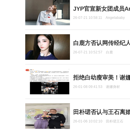
JYP官宣新女团成员Ang
26-07-21 10:58:11
Angelababy
白鹿方否认网传经纪人
26-07-21 10:52:57
白鹿
拒绝白幼瘦审美！谢娜
26-01-08 09:41:53
谢娜身材
田朴珺否认与王石离婚
26-01-06 10:02:10
田朴珺王石