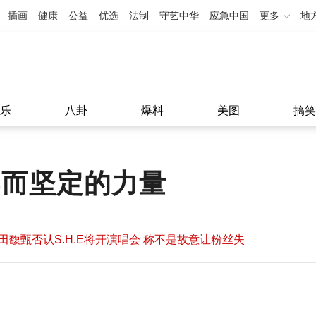
插画
健康
公益
优选
法制
守艺中华
应急中国
更多
地
乐
八卦
爆料
美图
搞笑
柔而坚定的力量
田馥甄否认S.H.E将开演唱会 称不是故意让粉丝失
望
田馥甄否认S.H.E将开演唱会 称不是故意让粉丝失
11:08
望
11:08