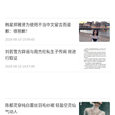
韩星郑雅贤为使用不当中文留言而道
歉：很抱歉！
2026-08-10 15:09:45
刘若雪方辟谣与周杰伦私生子传闻 将进
行取证
2026-08-10 14:57:49
陈都灵穿纯白蕾丝羽毛纱裙 轻盈空灵仙
气动人