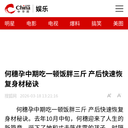
娱乐
明星
电影
电视
爆料
搞笑
美图
何穗孕中期吃一顿饭胖三斤 产后快速恢
复身材秘诀
搜狐网
2026-03-18 13:21:16
何穗孕中期吃一顿饭胖三斤 产后快速恢复
身材秘诀。去年10月中旬，何穗迎来了人生的
新篇章，诞下了她和丈夫陈伟霆的孩子。时隔