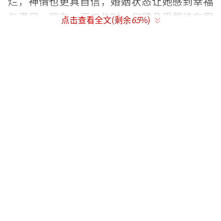
烂，神情也更具自信，婚姻状态让她感到幸福
与满足。现在，不工作时，何穗几乎都待在家
点击查看全文(剩余
65
%)
里陪伴孩子，即使工作上有外出差事，她也会
尽量避免，尽可能多的时间留给家人。
五个月的时间里，何穗的身材恢复得几乎
没有留下任何痕迹。她依旧纤瘦，毫无臃肿
感，腰部和大腿线条完全回到了孕前的状态，
头发也浓密乌黑。相比之下，同样是超模的奚
梦瑶在某真人秀中坦言产后身体虚弱，体重难
以减下来，骨盆松动导致走路也不舒服。何穗
的产后恢复令人称羡，这似乎与她在孕期的饮
食与运动习惯有关。
回忆起怀孕期间的饮食，何穗透露最初她