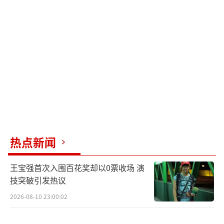
并没有严格忌口，结果一顿饭后体重竟然上涨
了三斤。她一度以为这种涨重是暂时的，但没
想到这三斤永远停留在了她的身上。即使在孕
期开始注意饮食，体重依然不断攀升。这时，
她意识到需要调整策略，每天坚持进行孕期运
动，并且科学规划饮食结构，确保产后能够尽
快恢复身材。
何穗从未放松对自己的要求，怀孕期间她
依旧保持着极高的警觉性，甚至每天用血糖监
热点新闻
测来观察身体变化。她研究出了让食物发挥最
王宝强首次入围百花奖却以0票收场 演
小热量的健康饮食法。她总结了两个要点：每
技突破引发热议
顿饭先吃蔬菜，再吃肉类，最后才是米饭；吃
2026-08-10 23:00:02
饭时要干湿分离，不可一边吃饭一边喝汤或饮
料。她对这些健康习惯的坚持和研究体现了作