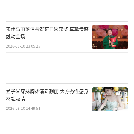
为超模的极致自律。
然而，普通孕妇未必适合效仿何穗的饮食
宋佳马丽落泪祝贺萨日娜获奖 真挚情感
管理和身材管理方法。医生建议，孕妇应该保
触动全场
持均衡饮食，主食可以优先，少量摄入肉类和
2026-08-10 23:05:25
蔬菜，每顿八分饱，少吃多餐即可。不需要为
了减肥而过于刻意，保持愉悦的心情、每天按
时休息才是最重要的。
（责任编辑：0882）
孟子义穿抹胸裙清新靓丽 大方秀性感身
材超吸睛
2026-08-10 14:49:54