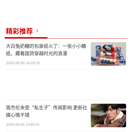
记忆里留下了无法彻底删除的痕迹。故事的终
章或许并非和解或复合，而是承认“不再是我
们”，然后在各自的轨道上，带着那段“当年
精彩推荐
知己”的印记继续前行。这可能是娱乐圈恩怨
最体面的结局。
大白兔奶糖的包装纸火了：一张小小糖
纸，藏着国货穿越时光的浪漫
（责任编辑：0882）
2026-08-06 16:28:33
周杰伦未受“私生子”传闻影响 更新社
媒心情不错
2026-08-06 10:46:31