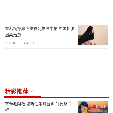
章若楠穿黑色皮衣配格纹半裙 甜飒松弛
温柔治愈
2026-08-05 11:42:53
精彩推荐
齐豫毛阿敏 如听仙乐耳暂明 时代级同
框