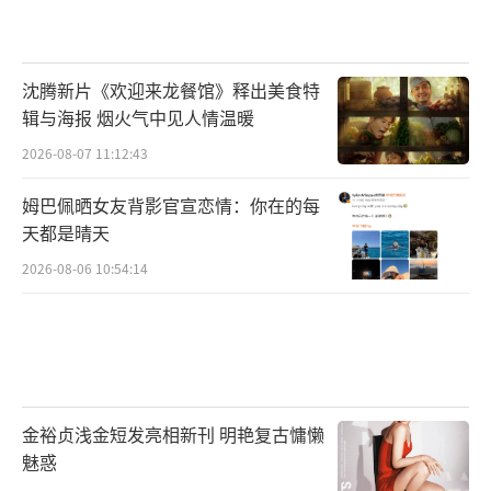
沈腾新片《欢迎来龙餐馆》释出美食特
辑与海报 烟火气中见人情温暖
2026-08-07 11:12:43
姆巴佩晒女友背影官宣恋情：你在的每
天都是晴天
2026-08-06 10:54:14
金裕贞浅金短发亮相新刊 明艳复古慵懒
魅惑