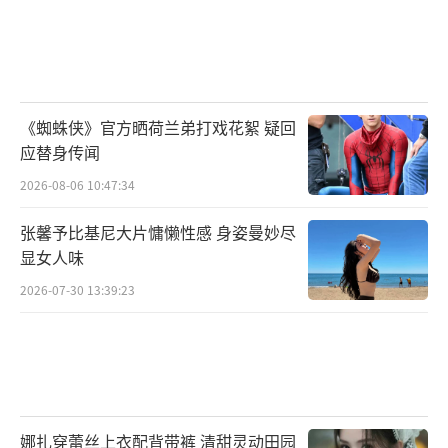
《蜘蛛侠》官方晒荷兰弟打戏花絮 疑回
应替身传闻
2026-08-06 10:47:34
张馨予比基尼大片慵懒性感 身姿曼妙尽
显女人味
2026-07-30 13:39:23
娜扎穿蕾丝上衣配背带裤 清甜灵动田园