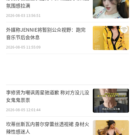
氛围感拉满
2026-08-03 13:56:51
外媒称JENNIE将暂别公众视野：跑完
音乐节后会休息
2026-08-05 11:55:09
李修贤为嘲讽周星驰道歉 称对方没儿没
女鬼鬼祟祟
2026-08-05 12:01:44
坎蒂丝斯瓦内普尔穿蕾丝透视裙 身材火
辣性感迷人