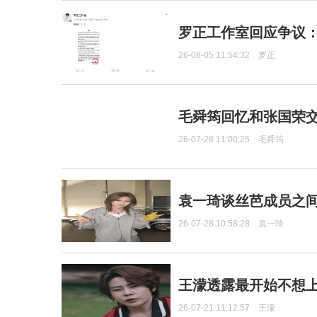
罗正工作室回应争议
26-08-05 11:54:32
罗正
毛舜筠回忆和张国荣
26-07-28 11:00:25
毛舜筠
袁一琦谈丝芭成员之
26-07-28 10:58:28
袁一琦
王濛透露最开始不想上
26-07-21 11:12:57
王濛