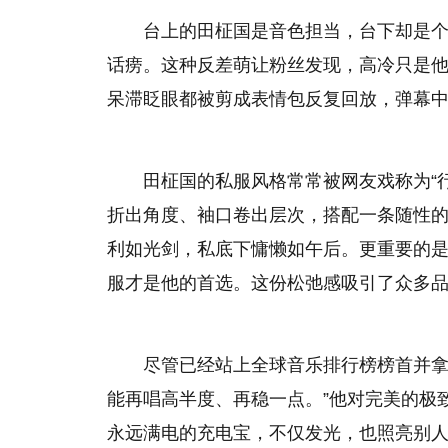
台上的田柾国是音色担当，台下却是
话痨。这种反差萌让粉丝发现，高冷只是
呆滞眨眼都被剪成表情包反复回放，弹幕中
田柾国的私服风格常常被网友戏称为“
折出角度、袖口卷出层次，搭配一条随性
利如光剑，私底下慵懒如午后。更重要的
服才是他的首选。这份松弛感吸引了众多品
尽管已经站上全球音乐排行榜榜首并拿
能再唱高半度、再稳一点。”他对完美的极
永远满电的充电宝，不仅发光，也照亮别