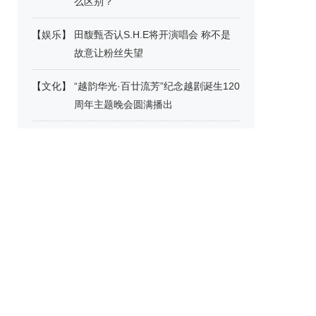
么区别？
【
娱乐
】
田馥甄否认S.H.E将开演唱会 称不是
故意让粉丝失望
【
文化
】
“越韵华光·百廿流芳”纪念越剧诞生120
周年主题晚会圆满播出