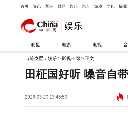
首页
资讯
军事
财经
娱乐
汽车
游戏
文化
援藏
娱乐
明星
电影
电视
音
当前位置：
娱乐
>
影视长廊
> 正文
田柾国好听 嗓音自
2026-03-20 13:45:50