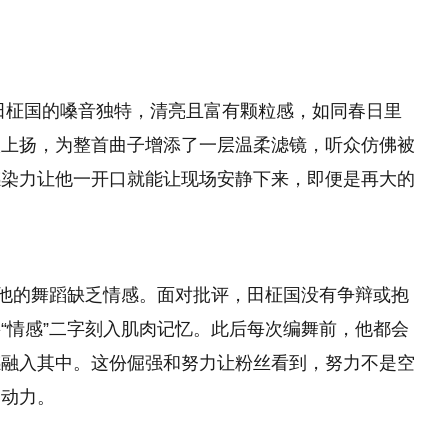
田柾国的嗓音独特，清亮且富有颗粒感，如同春日里
微上扬，为整首曲子增添了一层温柔滤镜，听众仿佛被
感染力让他一开口就能让现场安静下来，即便是再大的
指出他的舞蹈缺乏情感。面对批评，田柾国没有争辩或抱
“情感”二字刻入肌肉记忆。此后每次编舞前，他都会
感融入其中。这份倔强和努力让粉丝看到，努力不是空
的动力。