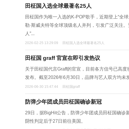
田柾国入选全球最著名25人
田柾国作为唯一入选的K-POP歌手，近期登上“全
勒·斯威夫特等全球顶级名人并列，引发广泛关注。资讯网站W
人”...
2026-02-25 13:29:09
田柾国入选全球最著名25人
田柾国 graff 官宣在即引发热议
关于田柾国代言Graff的官宣，目前各方信号已高
发布。截至2026年6月30日，品牌与艺人双方均
2026-06-30 15:47:44
田柾国graff
防弹少年团成员田柾国确诊新冠
29日，据BigHit公告，防弹少年团成员田柾国
阴性判定后于27日前往美国。