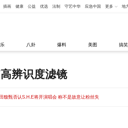
插画
健康
公益
优选
法制
守艺中华
应急中国
更多
地
乐
八卦
爆料
美图
搞笑
带高辨识度滤镜
田馥甄否认S.H.E将开演唱会 称不是故意让粉丝失
望
田馥甄否认S.H.E将开演唱会 称不是故意让粉丝失
11:08
望
11:08