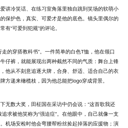
个爱讲冷笑话、在练习室角落里独自跳到笑场的软萌小
他的保护色，真实、可爱才是他的底色。镜头里偶尔的
常有“可爱到犯规”的评论。
行走的穿搭教科书”。一件简单的白色T恤，他在领口
的牛仔裤，就能展现出两种截然不同的气质：舞台上锋
是，他从不刻意追逐大牌，合身、舒适、适合自己的衣
牌方递来橄榄枝，因为他总能把logo穿成背景。
下无数大奖，田柾国在采访中仍会说：“这首歌我还
致追求被他笑称为“强迫症”。在他眼中，自己就像一支
人。机场安检时他会弯腰帮粉丝捡起掉落的应援物；演