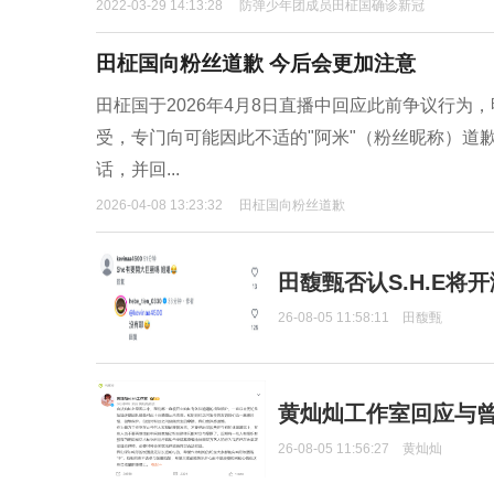
2022-03-29 14:13:28
防弹少年团成员田柾国确诊新冠
田柾国向粉丝道歉 今后会更加注意
田柾国于2026年4月8日直播中回应此前争议行
受，专门向可能因此不适的"阿米"（粉丝昵称）道歉
话，并回...
2026-04-08 13:23:32
田柾国向粉丝道歉
田馥甄否认S.H.E将
26-08-05 11:58:11
田馥甄
黄灿灿工作室回应与
26-08-05 11:56:27
黄灿灿