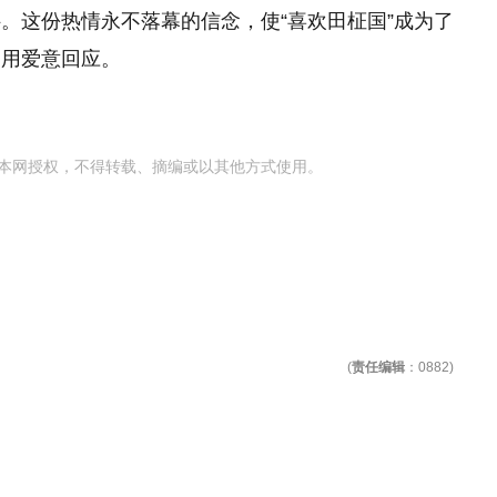
。这份热情永不落幕的信念，使“喜欢田柾国”成为了
则用爱意回应。
本网授权，不得转载、摘编或以其他方式使用。
(
责任编辑
：0882)