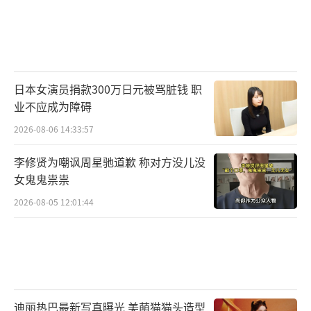
配角，哪怕镜头有限，她依然能把每个角色塑
造得真实生动，既自然又耐看。从懵懂的少
女，到追梦的演员，再到历经离婚的女人......
如今奚望终于凭借《我的山与海》中郝倩倩这
日本女演员捐款300万日元被骂脏钱 职
业不应成为障碍
个角色火了！
2026-08-06 14:33:57
在采访中，奚望曾经说过：“我希望自己
李修贤为嘲讽周星驰道歉 称对方没儿没
能够永远独一无二，但又能塑造成任何人
女鬼鬼祟祟
物。”这句话或许就是她追逐梦想的最好注
2026-08-05 12:01:44
脚。作为一个演员，最大的魅力不就是能够演
绎不同的人生吗？而奚望正是用她的努力和天
赋诠释着这种魅力。
（责任编辑：zx0001）
迪丽热巴最新写真曝光 美萌猫猫头造型