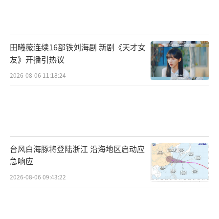
流》、《遍地阳光》、《于无声处》……一部
部作品记录着她成长的脚步，她靠着自己的努
力一步步在演艺圈站稳了脚跟。不过，相比母
田曦薇连续16部铁刘海剧 新剧《天才女
亲茹萍和继父刘之冰，奚望的名气始终算不上
友》开播引热议
耀眼。在很多观众看来，她就是个普通的演
2026-08-06 11:18:24
员，和那些流量小花相比似乎总少了点什么，
但奚望并没有因此灰心。她始终相信，演技才
是演员最根本的东西。拍摄《兰辉》时，为了
贴近角色，她查阅了大量资料。在《于无声
台风白海豚将登陆浙江 沿海地区启动应
处》中，她第一次尝试反派角色，为了演得真
急响应
实，她每天对着镜子反复琢磨台词和表情。就
2026-08-06 09:43:22
这样，一点一滴，她用自己的努力赢得了越来
越多人的认可。