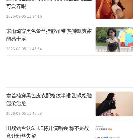
可爱养眼
2026-08-05 11:34:16
宋雨琦穿黑色蕾丝挂脖吊带 热辣飒爽甜
酷感十足
2026-08-05 11:45:54
章若楠穿黑色皮衣配格纹半裙 甜飒松弛
温柔治愈
2026-08-05 11:42:53
田馥甄否认S.H.E将开演唱会 称不是故
意让粉丝失望