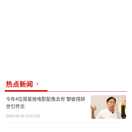
虽然母亲、继父都是优秀的演员，但小时
候的奚望并没有想过要走上表演这条路。那时
她的梦想是像生父奚天鹰一样成为一名画家。
然而进入中学后，奚望渐渐意识到自己对表演
的兴趣越来越浓厚。高中毕业那年，她决定报
考中央戏剧学院表演系。从踏入大学校门开
始，奚望的人生轨迹便悄然改变。在校期间，
她参演了《一仆二主》、《三姐妹》等多部话
热点新闻
剧，逐渐展露表演才华。
今年4位周星驰电影配角去世 黎彼得辞
2011年，读大二的奚望迎来了自己的第一
世引怀念
部电视剧《美丽谎言》。她在剧中饰演孙子平
2026-08-06 15:23:29
一角，虽然戏份不算多，却让人印象深刻。从
那以后，奚望开始陆续出现在荧屏上。《红