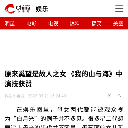
娱乐
明星
电影
电视
爆料
搞笑
美图
原来奚望是故人之女 《我的山与海》中
演技获赞
抖娱小君妹
2026-03-21 16:24:40
在娱乐圈里，母女两代都能被观众视
为“白月光”的例子并不多见。很多星二代想
要追上母亲的步伐并不容易，但茹萍的女儿奚