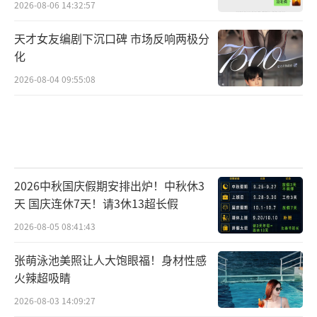
2026-08-06 14:32:57
度。一旦把方婉之当成自己人，郝倩倩便不遗
余力地护着她。误以为方婉之的养父不靠谱
天才女友编剧下沉口碑 市场反响两极分
时，她毫不犹豫站出来维护；得知老板的儿子
化
纠缠方婉之，她又巧妙地将养父身份透露给对
2026-08-04 09:55:08
方，不动声色地帮姐妹解决麻烦。从最初让人
皱眉的“刺头”，到后来让人忍不住喜欢的仗
义姐妹，这个角色的反差与成长被奚望拿捏得
恰到好处。
2026中秋国庆假期安排出炉！中秋休3
不得不说，奚望不愧是茹萍的女儿，从外
天 国庆连休7天！请3休13超长假
形条件到业务能力都相当拿得出手，也给“星
2026-08-05 08:41:43
二代”这个群体争了一口气。近年来，荧幕上
张萌泳池美照让人大饱眼福！身材性感
不乏一些自带光环出道的星二代，有些人演技
火辣超吸睛
尚显稚嫩，却频频加戏抢镜，难免让人诟病。
2026-08-03 14:09:27
相比之下，奚望显得格外沉稳。哪怕出演的是