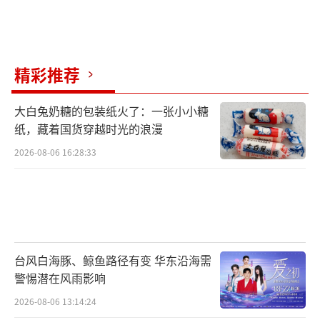
2016年，奚望在一次朋友聚会中认识了演
员郭晓然。两人兴趣相投，很快确定了恋爱关
系。经过一年多的相处，他们在2017年携手步
精彩推荐
入了婚姻。刚结婚时，奚望和郭晓然的生活甜
蜜而融洽。他们各自忙于演艺事业，也会在彼
大白兔奶糖的包装纸火了：一张小小糖
此需要的时候给予支持，家里充满了温馨的氛
纸，藏着国货穿越时光的浪漫
围。但随着日子一天天过去，生活中的琐碎事
2026-08-06 16:28:33
务和现实压力逐渐增多，矛盾也开始悄悄浮
现。尤其是在孩子出生之后，夫妻之间的摩擦
变得频繁起来。育儿观念上的分歧让他们的争
吵越来越多，从偶尔的拌嘴发展到冷战，气氛
也一天天变得沉重。奚望开始反复思考，这样
台风白海豚、鲸鱼路径有变 华东沿海需
警惕潜在风雨影响
的婚姻还能不能继续走下去。看着女儿陷入婚
姻的困境，茹萍和刘之冰心里很不是滋味。但
2026-08-06 13:14:24