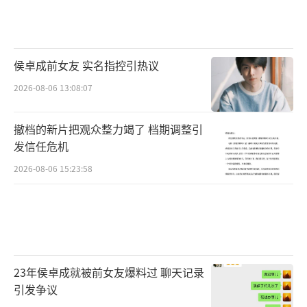
众过目不忘。她不仅外形亮眼、台词功底扎
实，表演更是自然松弛，甚至一度盖过了女主
角的风头，成为剧中让人印象深刻的亮点之
侯卓成前女友 实名指控引热议
一。
2026-08-06 13:08:07
最初，她把郝倩倩的泼辣性格表现得淋漓
撤档的新片把观众整力竭了 档期调整引
尽致。当新人方婉之搬进宿舍，郝倩倩毫不掩
发信任危机
饰地冷言冷语，眼神和语气里满是排斥与尖
2026-08-06 15:23:58
刻，让人一时有些反感。而在日常相处中，她
也总是处处看方婉之不顺眼，动不动就冷嘲热
讽，那种带刺的性格表现得相当鲜活。但随着
剧情推进，两人慢慢熟悉、建立起友谊后，郝
倩倩的形象也悄然发生了转变。她依然爽利泼
23年侯卓成就被前女友爆料过 聊天记录
引发争议
辣，却少了之前的尖刻，多了几分义气与温