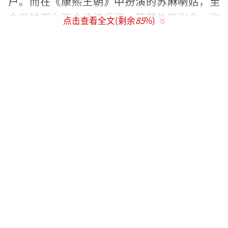
户。而在《康熙王朝》中扮演的苏麻喇姑，至
今仍被不少观众津津乐道。茹萍外形出众，演
点击查看全文(剩余
85
%)
技扎实，为人却十分低调，很少接受采访，是
圈内公认的实力派演员。
奚望的父亲奚天鹰从事美术工作，任职于
浙江人民美术出版社。他本身是画家，也是中
国美术家协会会员，曾主持出版多部大型画
册。奚天鹰比茹萍年长18岁，两人于1990年结
婚，1992年迎来女儿奚望。1995年，因性格不
合，这段婚姻走到尽头，奚望随母亲生活。199
7年，茹萍在拍摄电视剧《一路风雨一世情》
时，结识了同样离异的演员刘之冰。两人因戏
结缘，1998年秋天，刘之冰向茹萍求婚，两人
组建了新家庭。