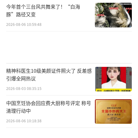
他们也明白，感情的事旁人插不上手，最终还
今年首个三台风共舞来了！“白海
是要靠奚望自己来决定。经过一段时间的沉
豚”路径又变
淀，奚望终于下定决心选择结束这段关系。离
2026-08-06 10:59:48
婚后，奚望带着孩子搬回了娘家。有父母在身
后撑着，她不用为生活发愁，也不用看别人的
脸色过日子。在这份安稳的支持下，她终于可
以放下包袱，按自己的想法去生活。
精神科医生10级美颜证件照火了 反差感
如今，35岁的奚望早已褪去了年轻时的迷
引爆全网热议
茫与青涩，在事业上逐渐找到了自己的节奏。
2026-08-03 08:35:15
从《唐朝诡事录》到《那山那海》，再到《虎
中国烹饪协会回应费大厨称号评定 称号
鹤妖师录》与《我的山与海》，她凭借一部部
清理行动中
作品完成了自己的蜕变与成长。尤其是在《我
2026-08-06 10:18:38
的山与海》中，她饰演的郝倩倩格外引人注
目。从出场那一刻起，独特的港风造型就让观