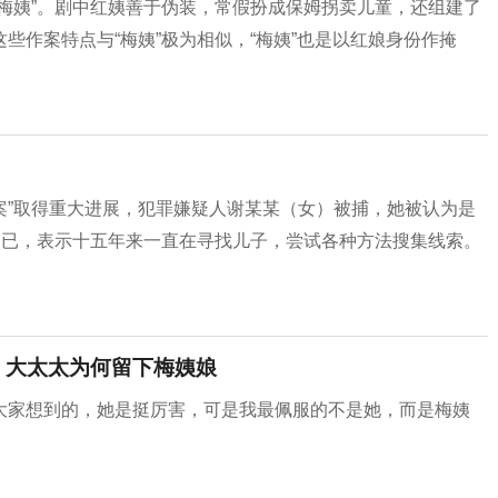
梅姨”。剧中红姨善于伪装，常假扮成保姆拐卖儿童，还组建了
些作案特点与“梅姨”极为相似，“梅姨”也是以红娘身份作掩
童案”取得重大进展，犯罪嫌疑人谢某某（女）被捕，她被认为是
不已，表示十五年来一直在寻找儿子，尝试各种方法搜集线索。
 大太太为何留下梅姨娘
大家想到的，她是挺厉害，可是我最佩服的不是她，而是梅姨