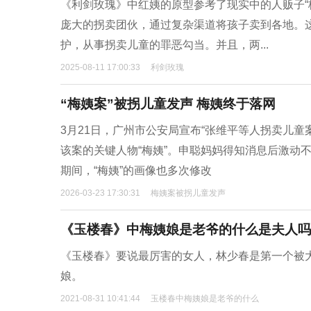
《利剑玫瑰》中红姨的原型参考了现实中的人贩子“
庞大的拐卖团伙，通过复杂渠道将孩子卖到各地。这
护，从事拐卖儿童的罪恶勾当。并且，两...
2025-08-11 17:00:33
利剑玫瑰
“梅姨案”被拐儿童发声 梅姨终于落网
3月21日，广州市公安局宣布“张维平等人拐卖儿
该案的关键人物“梅姨”。申聪妈妈得知消息后激动
期间，“梅姨”的画像也多次修改
2026-03-23 17:30:31
梅姨案被拐儿童发声
《玉楼春》中梅姨娘是老爷的什么是夫人吗
《玉楼春》要说最厉害的女人，林少春是第一个被
娘。
2021-08-31 10:41:44
玉楼春中梅姨娘是老爷的什么