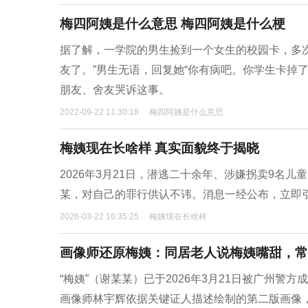
梅四阿姨是什么意思 梅四阿姨是什么梗
据了解，一学院的男生捡到一个女生的校园卡，多
友了。”男生无语，回复她“你有病吧。你学生卡掉
朋友、舍友哭诉这事。
2022-09-22 11:30:18
梅四阿姨是什么意思
梅姨现在长啥样 真实面貌终于揭晓
2026年3月21日，潜逃二十余年、涉嫌拐卖9名
某，对自己的罪行供认不讳。消息一经公布，立即
2026-03-22 16:35:25
梅姨现在长啥样
画像师还原梅姨：同居老人说梅姨嘴甜，常
“梅姨”（谢某某）已于2026年3月21日被广州
画像师林宇辉依据关键证人描述绘制的第二版画像