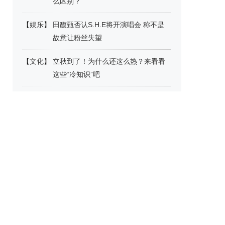
么区别？
【
娱乐
】
田馥甄否认S.H.E将开演唱会 称不是
故意让粉丝失望
【
文化
】
立秋到了！为什么还这么热？来看看
这些“冷知识”吧