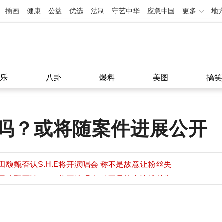
插画
健康
公益
优选
法制
守艺中华
应急中国
更多
地
乐
八卦
爆料
美图
搞笑
吗？或将随案件进展公开
田馥甄否认S.H.E将开演唱会 称不是故意让粉丝失
望
田馥甄否认S.H.E将开演唱会 称不是故意让粉丝失
11:08
望
11:08