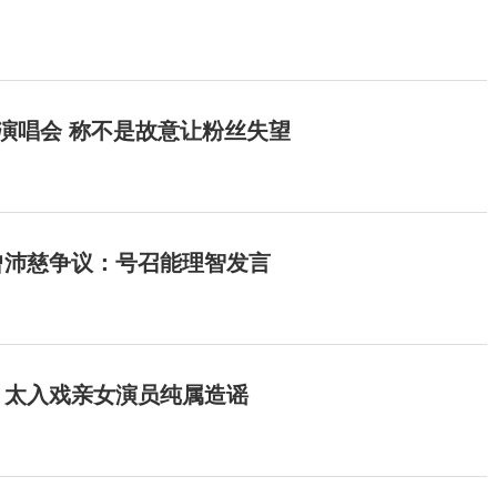
开演唱会 称不是故意让粉丝失望
曾沛慈争议：号召能理智发言
：太入戏亲女演员纯属造谣