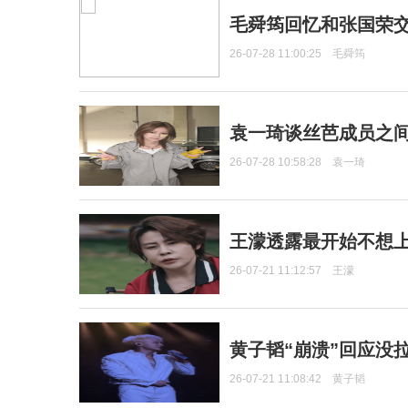
毛舜筠回忆和张国荣
26-07-28 11:00:25
毛舜筠
袁一琦谈丝芭成员之
26-07-28 10:58:28
袁一琦
王濛透露最开始不想上
26-07-21 11:12:57
王濛
黄子韬“崩溃”回应没
26-07-21 11:08:42
黄子韬