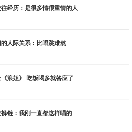
交往经历：是很多情很重情的人
间的人际关系：比唱跳难熬
《浪姐》 吃饭喝多就答应了
拉裤链：我刚一直都这样唱的