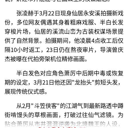
张凌赫于3月22日现身仙居永安溪拍摄新戏
份，多位网友偶遇其身着粗麻戏服、半白长发
穿梭片场，仙居的溪流山峦为古装权谋场景提
供了自然背景。拍摄期间，他凌晨4点收工后仅
隔10小时返工，23日仍在熬夜审片，导演曾庆
杰被曝在代拍旁架机位精修画面。
半白发色对应角色萧厉中后期中毒或恢复
期的设定，3月21日他还因"龙抬头"剪短头发，
展现传统仪式感。
从2月"斗笠侠客"的江湖气到最新路透中蹲
街啃馒头的草根画面，打破过往仙气滤镜。为
贴合萧厉从市井混混逆袭为北境魏王的人设，