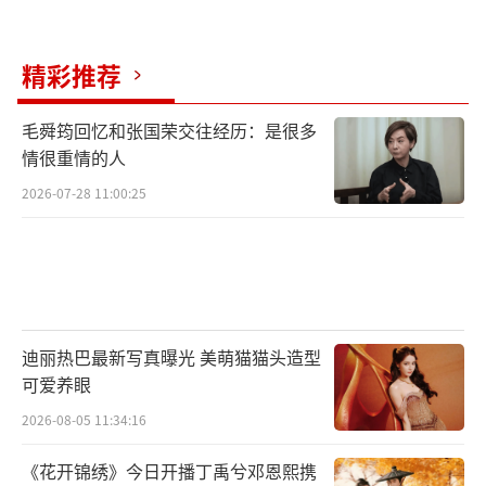
精彩推荐
毛舜筠回忆和张国荣交往经历：是很多
情很重情的人
2026-07-28 11:00:25
迪丽热巴最新写真曝光 美萌猫猫头造型
可爱养眼
2026-08-05 11:34:16
《花开锦绣》今日开播丁禹兮邓恩熙携