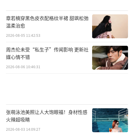
章若楠穿黑色皮衣配格纹半裙 甜飒松弛
温柔治愈
2026-08-05 11:42:53
周杰伦未受“私生子”传闻影响 更新社
媒心情不错
2026-08-06 10:46:31
张萌泳池美照让人大饱眼福！身材性感
火辣超吸睛
2026-08-03 14:09:27