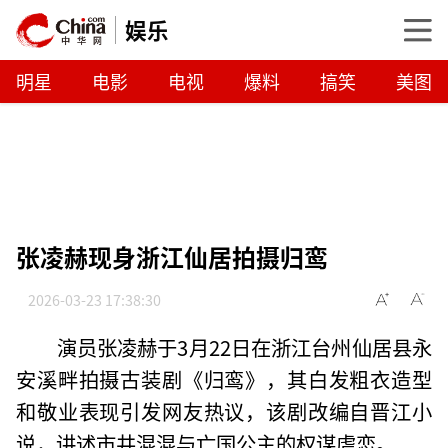
娱乐
明星
电影
电视
爆料
搞笑
美图
张凌赫现身浙江仙居拍摄归鸾
2026-03-23 17:38:30
演员张凌赫于3月22日在浙江台州仙居县永
安溪畔拍摄古装剧《归鸾》，其白发粗衣造型
和敬业表现引发网友热议，该剧改编自晋江小
说，讲述市井混混与亡国公主的权谋虐恋。