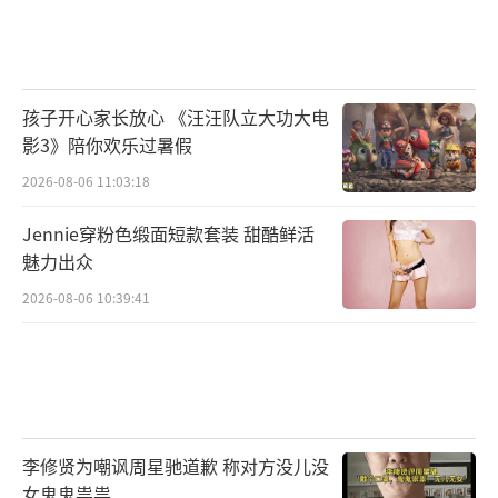
孩子开心家长放心 《汪汪队立大功大电
影3》陪你欢乐过暑假
2026-08-06 11:03:18
Jennie穿粉色缎面短款套装 甜酷鲜活
魅力出众
2026-08-06 10:39:41
李修贤为嘲讽周星驰道歉 称对方没儿没
女鬼鬼祟祟