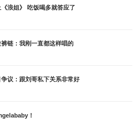
《浪姐》 吃饭喝多就答应了
拉裤链：我刚一直都这样唱的
目争议：跟刘哥私下关系非常好
elababy！