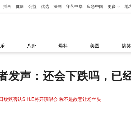
插画
健康
公益
优选
法制
守艺中华
应急中国
更多
地
乐
八卦
爆料
美图
搞笑
者发声：还会下跌吗，已经
田馥甄否认S.H.E将开演唱会 称不是故意让粉丝失
望
田馥甄否认S.H.E将开演唱会 称不是故意让粉丝失
11:08
望
11:08