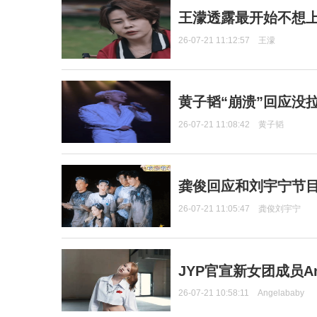
王濛透露最开始不想上
26-07-21 11:12:57
王濛
黄子韬“崩溃”回应没
26-07-21 11:08:42
黄子韬
龚俊回应和刘宇宁节
26-07-21 11:05:47
龚俊刘宇宁
JYP官宣新女团成员Ang
26-07-21 10:58:11
Angelababy