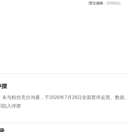
(
责任编辑
：ZX0002)
停摆
未与粉丝充分沟通，于2026年7月28日全面暂停反黑、数据、
织陷入停摆
录