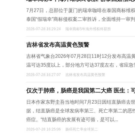
7月27日，总部位于厦门的瑞幸咖啡在泰国商标维
泰国“假瑞幸”商标侵权案二审胜诉，全面维持一审
2026-07-28 16:29:24
瑞幸商标5年海外维权终获胜
吉林省发布高温黄色预警
吉林省气象台2026年07月28日11时12分发布
温可达35度以上，部分地方可达37度左右，省应急
2026-07-28 16:27:07
吉林省发布高温黄色预警
仅次于肺癌，肠癌是我国第二大癌 医生：
日本作家东野圭吾当地时间7月23日因结直肠癌去
据，结直肠癌是全球发病率第三、死亡率第二的恶
癌症。“结直肠癌的发展有迹可循，是可以...
2026-07-28 16:25:06
肠癌死亡率全球第二