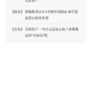
么区别？
【
娱乐
】
田馥甄否认S.H.E将开演唱会 称不是
故意让粉丝失望
【
文化
】
立秋到了！为什么还这么热？来看看
这些“冷知识”吧