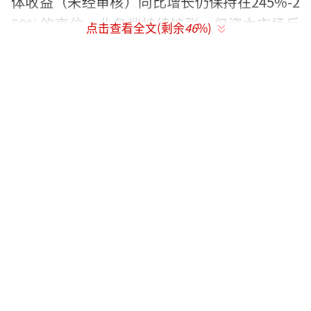
体收益（未经审核）同比增长仍保持在245%-2
50%的高位，业务端持续扩张，但资本市场反
点击查看全文(剩余
46
%)
应冷淡，股价走势与业绩增长背离明显。
今年1月，泡泡玛特股价继续回调，公司在
1月19日和1月21日进行了两次大额回购，回购
价分别为177.7至181.2港元、191.1至194.9港
元，总金额近3.5亿港元。这些回购行动带动股
价周内涨幅超过23%。目前，泡泡玛特累计回
购金额已超过9亿港元。
尽管股价波动，多家机构仍表示乐观。摩
根士丹利认为当前约14倍的2026年预期市盈率
被低估，公司仍在不断扩大的全球IP收藏品市
场中扩大份额，并预计2026年的业务调整努力