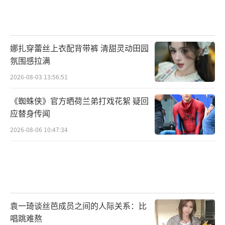
娜扎穿蕾丝上衣配背带裤 清甜灵动田园
氛围感拉满
2026-08-03 13:56:51
《蜘蛛侠》官方晒荷兰弟打戏花絮 疑回
应替身传闻
2026-08-06 10:47:34
袁一琦谈丝芭成员之间的人际关系：比
唱跳难熬