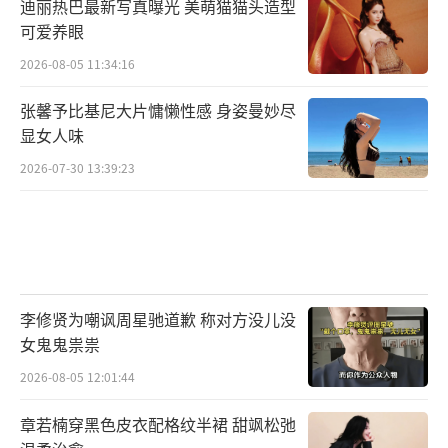
迪丽热巴最新写真曝光 美萌猫猫头造型
可爱养眼
2026-08-05 11:34:16
张馨予比基尼大片慵懒性感 身姿曼妙尽
显女人味
2026-07-30 13:39:23
李修贤为嘲讽周星驰道歉 称对方没儿没
女鬼鬼祟祟
2026-08-05 12:01:44
章若楠穿黑色皮衣配格纹半裙 甜飒松弛