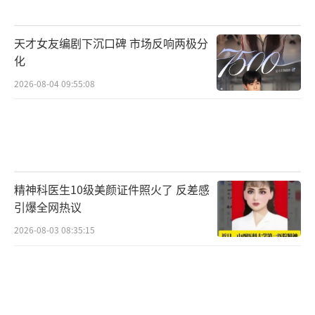
天才女友编剧下沉口碑 市场反响两极分
化
2026-08-04 09:55:08
精神科医生10级美颜证件照火了 反差感
引爆全网热议
2026-08-03 08:35:15