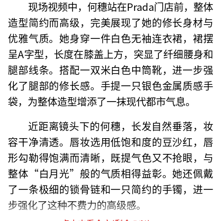
现场视频中，何穗站在Prada门店前，整体
造型简约而高级，完美展现了她的修长身材与
优雅气质。她身穿一件白色无袖连衣裙，裙摆
呈A字型，长度在膝盖上方，突显了纤细腰身和
腿部线条。搭配一双米白色中筒靴，进一步强
化了腿部的修长感。手提一只银色金属质感手
袋，为整体造型增添了一抹现代都市气息。
近距离镜头下的何穗，长发自然垂落，妆
容干净清透。唇妆选用低饱和度的豆沙红，唇
形勾勒得饱满而清晰，既提气色又不抢眼，与
整体“白月光”般的气质相得益彰。她还佩戴
了一条极细的锁骨链和一只简约的手镯，进一
步强化了这种不费力的高级感。