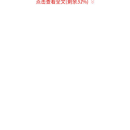
点击查看全文(剩余
51
%)
同为超模的雎晓雯也参加了此次活动。她
身着一袭简约而富有设计感的白色无袖连衣
裙，腰间系着一条同色系细腰带，强调了腰
线，增添了优雅与利落。雎晓雯将一头长发盘
起，露出光洁的额头与精致的五官，妆容清透
自然，底妆轻薄服帖，突显了她原本的皮肤质
感，整体妆容干净不抢眼，衬托出她独特的东
方韵味与高级感。
两人互动亲密，拍照时何穗伸手揽着雎晓
雯的细腰，雎晓雯脸上露出灿烂笑容。皆以白
色系穿搭亮相的她们，气质相得益彰，展现出
超模特有的从容与自信，颜值和气质双双在
线，堪称一屏双美。