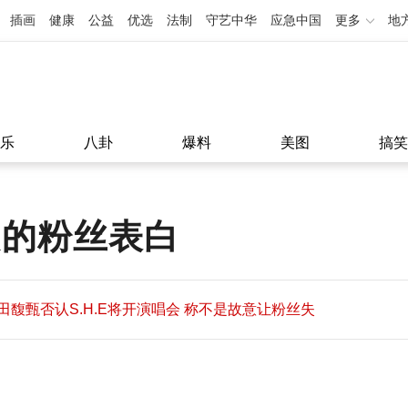
插画
健康
公益
优选
法制
守艺中华
应急中国
更多
地
乐
八卦
爆料
美图
搞笑
赴的粉丝表白
田馥甄否认S.H.E将开演唱会 称不是故意让粉丝失
望
田馥甄否认S.H.E将开演唱会 称不是故意让粉丝失
11:08
望
11:08