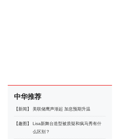
中华推荐
【
新闻
】
美联储鹰声渐起 加息预期升温
【
趣图
】
Lisa新舞台造型被质疑和疯马秀有什
么区别？