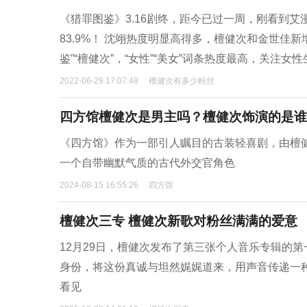
《猎罪图鉴》3.16剧终，距今已过一周，刚看到艾漫
83.9%！ 沈翊热度明显高得多，檀健次和金世佳新
鉴”“檀健次”，“女性”“美女”词条热度最高，关注
2022-06-29 17:07:48
檀健次有多少粉丝
四方馆檀健次是男主吗？檀健次饰演的是谁
《四方馆》作为一部引人瞩目的古装轻喜剧，由檀
一个自带幽默气质的古代外交官角色
2024-08-15 16:55:26
四方馆
檀健次三专 檀健次新歌对粉丝满满的爱意
12月29日，檀健次发布了第三张个人音乐专辑的第
身份，将这份真诚与坦然娓娓道来，用声音传递一
看见