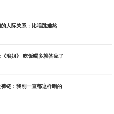
间的人际关系：比唱跳难熬
《浪姐》 吃饭喝多就答应了
拉裤链：我刚一直都这样唱的