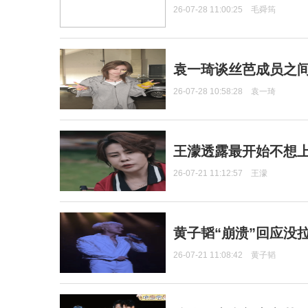
26-07-28 11:00:25
毛舜筠
袁一琦谈丝芭成员之
26-07-28 10:58:28
袁一琦
王濛透露最开始不想上
26-07-21 11:12:57
王濛
黄子韬“崩溃”回应没
26-07-21 11:08:42
黄子韬