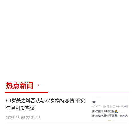
用痛苦交换。这种矛盾，在她3年减重30斤后终
于迎来和解。3年间，她从138斤减至108斤，
体脂率降至22%，脂肪肝奇迹般消失。减重后
的她舞台爆发力更强，《脱口秀大会》上的段
子笑果翻倍，连搭档徐志胜都调侃：“锤锤瘦
下来后，梗都比以前多了！”
锤娜丽莎的感情生活同样备受关注。2021
年，她与演员李川被拍到牵手逛街，恋情曝光
热点新闻
后引发热议。两人缘分始于2019年《亲爱的结
婚吧》综艺。当时李川担任“恋爱观察员”，
63岁关之琳否认与27岁模特恋情 不实
锤娜丽莎则是素人嘉宾。录制间隙，李川注意
信息引发热议
到她总是躲在角落偷偷抹眼泪，追问下才知道
2026-08-06 22:31:12
她因身材问题自卑。李川鼓励她：“你模仿李