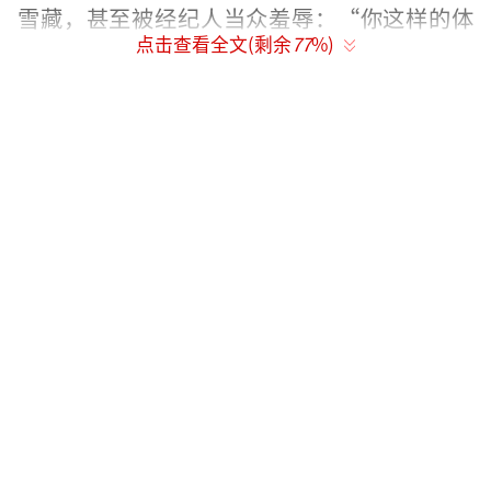
雪藏，甚至被经纪人当众羞辱：“你这样的体
点击查看全文(剩余
77
%)
型，一辈子别想红。”
那段黑暗岁月里，她患上中度抑郁症，靠
暴饮暴食缓解焦虑，体重一度飙升至140斤。直
到2019年参加《百变大咖秀》，她以“李荣浩
模仿秀”一战成名，夸张的表情管理和惟妙惟
肖的歌声让她收获“人间百变机”称号。此
后，她接连登上《吐槽大会》《一年一度喜剧
大赛》等综艺，用自嘲式幽默征服观众，“锤
锤”这个名字逐渐成为喜剧界的金字招牌。
走红后的她依然活在身材焦虑中。一次后
台采访中，她坦言每次上台前都要穿三层塑身
衣，勒得喘不过气，但镜头里的“可爱”需要