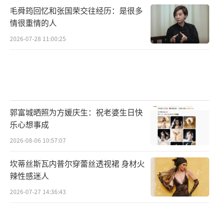
如今的她依然是那个在舞台上闪闪发光
毛舜筠回忆和张国荣交往经历：是很多
的“锤锤”，只不过这一次，她的光芒不再来
情很重情的人
自刻意模仿，而是源于内心的强大与从容。正
2026-07-28 11:00:25
如她在最新单曲《镜子里的我》中唱的那
样：“镜子里的我，笑着对我说，你已经做得
很好了。”喜剧的力量在于用笑声治愈伤痛，
用真实照亮人生，而锤娜丽莎正是那个举着火
郭富城晒照为方媛庆生：祝老婆生日快
把的人。
乐心想事成
2026-08-06 10:57:07
（责任编辑：0882）
坎蒂丝斯瓦内普尔穿蕾丝透视裙 身材火
辣性感迷人
2026-07-27 14:36:43