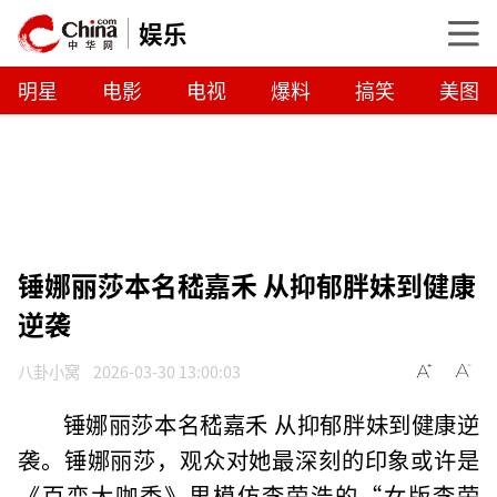
娱乐
明星
电影
电视
爆料
搞笑
美图
锤娜丽莎本名嵇嘉禾 从抑郁胖妹到健康
逆袭
八卦小窝
2026-03-30 13:00:03
锤娜丽莎本名嵇嘉禾 从抑郁胖妹到健康逆
袭。锤娜丽莎，观众对她最深刻的印象或许是
《百变大咖秀》里模仿李荣浩的“女版李荣