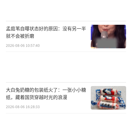
荣浩的样子特别酷，为什么要为别人的眼光难
过？”这句话让她下定决心改变。
恋爱期间，李川成了她的“减重合伙
孟庭苇自曝状态好的原因：没有另一半
人”：陪她晨跑、帮她制定食谱、在她想吃宵
就不会被折磨
夜时用冷笑话转移注意力。如今两人已恋爱5
2026-08-06 10:57:40
年，感情稳定甜蜜，经常在社交平台晒出健身
合照。粉丝纷纷留言：“这才是爱情最好的样
子——互相成就，一起变好。”
尽管减重成功，锤娜丽莎却在节目中表示
大白兔奶糖的包装纸火了：一张小小糖
不想传递“瘦才是美”的价值观。她在微博发
纸，藏着国货穿越时光的浪漫
文：“以前觉得胖是我的缺点，现在明白，能
2026-08-06 16:28:33
把缺点变成笑点才是本事。”她认为喜剧的核
心是“真实”，如果为了好看强行维持身材，