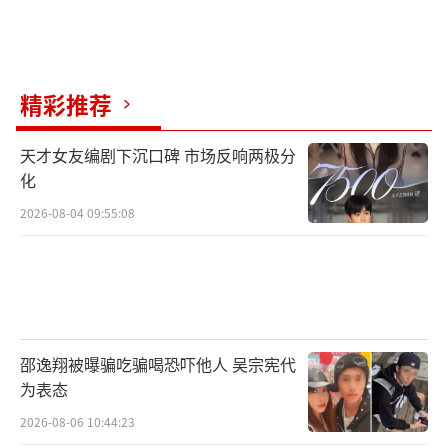
反而会因紧绷而无法放松，观众能感受到。如
今的她既能穿着修身礼服惊艳红毯，也能穿着
宽松卫衣在舞台上放飞自我，“舒服自在的状
精彩推荐
态，才是最美的。”
她在《很高兴认识你》中说：“减肥不是
天才女友编剧下沉口碑 市场反响两极分
化
为了讨好别人，是为了让自己有更多选择的权
2026-08-04 09:55:08
利——可以选择健康的身体，也可以选择喜欢的
衣服，更能选择不被身材定义的人生。”锤娜
丽莎的30斤减重故事是一次关于自我接纳与健
康觉醒的成长之旅。她用自己的经历告诉我
们，真正的“好看”从来不是体重秤上的数
邵逸翔被曝骗吃骗喝恐吓他人 吴宗宪代
字，也不是别人眼中的标准，而是敢于直面真
为表态
实的自己，并用行动改写命运的勇气。
2026-08-06 10:44:23