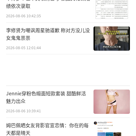
绩依次录取
2026-08-06 10:42:35
李修贤为嘲讽周星驰道歉 称对方没儿没
女鬼鬼祟祟
2026-08-05 12:01:44
Jennie穿粉色缎面短款套装 甜酷鲜活
魅力出众
2026-08-06 10:39:41
姆巴佩晒女友背影官宣恋情：你在的每
天都是晴天