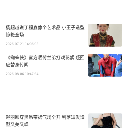
杨超越说丁程鑫像个艺术品 小王子造型
惊艳全场
2026-07-21 14:06:03
《蜘蛛侠》官方晒荷兰弟打戏花絮 疑回
应替身传闻
2026-08-06 10:47:34
赵丽颖穿黑吊带裙气场全开 利落短发造
型又美又飒