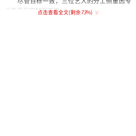
尽管目标一致，三位艺人的分工侧重因专
业背景呈现鲜明差异：
点击查看全文(剩余
73
%)
作为土生土长的贵州歌手，周深的核心优
势在于用音乐打通文化共鸣。他此前已担任贵
阳文旅推广大使，长期通过演唱会、社交平台
植入家乡元素——从方言问候、酸汤鱼丝娃娃等
美食安利，到甲秀楼、黔灵山等地标推广。此
次升级为省级大使后，他的角色进一步聚
焦“声游贵州”。他依托春晚《吉量》等舞
台，将贵州民族元素带向全球，创造收视高
峰；同时，以“贵州基因”强化真实性，唤起
文化认同与旅行向往。
民族歌唱家龚琳娜的使命是深挖文化基