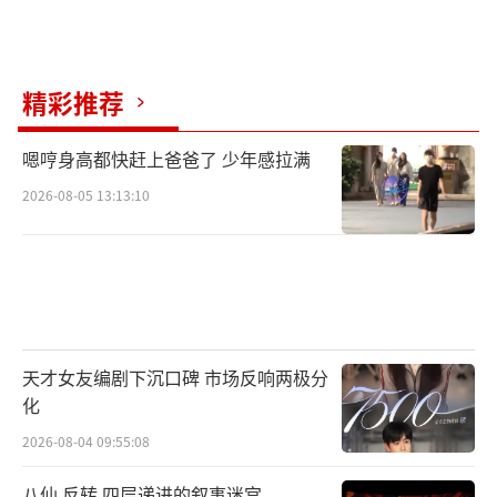
此次任命折射出文旅推广的进阶逻辑：依
据艺人特质定制分工，避免同质化宣传；周
深、龚琳娜早年已深度参与家乡推广，非短期
精彩推荐
代言；通过音乐、综艺、影视等多载体渗透大
嗯哼身高都快赶上爸爸了 少年感拉满
众生活场景。当“周深的歌声”成为贵州山水
2026-08-05 13:13:10
的最佳BGM，“龚琳娜的侗歌课堂”打开非遗
新认知，“毛晓彤的故事”勾勒黔地烟火气，
这场“三重协奏”正让贵州文旅从“风景打
卡”升维至“文化沉浸”的新阶段。
（责任编辑：0
882）
天才女友编剧下沉口碑 市场反响两极分
化
2026-08-04 09:55:08
八仙 反转 四层递进的叙事迷宫