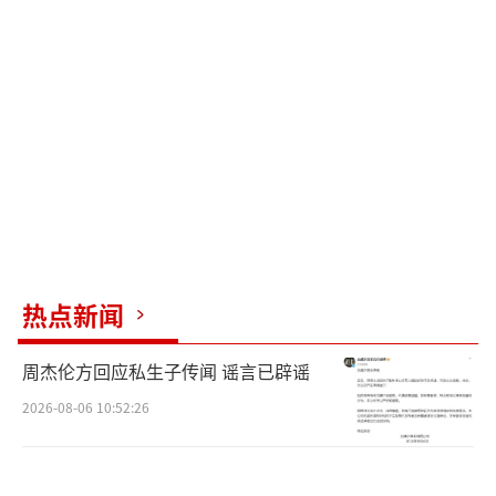
因，推动非遗“活态传承”。她深耕民族音乐
多年，通过两种路径赋能贵州文旅：一是文化
溯源，通过《山地回响》等纪录片深入铜仁乌
江、梵净山等地，与非遗传承人共创演出，实
现“山为舞台，云作听众”的沉浸式表达；二
是跨界破圈，创新演绎《碧游欢迎你》等作
品，融入侗族大歌蝉鸣技巧、方言，吸引年轻
群体关注贵州文化。她在榕江等活动中以侗族
造型亮相，用方言喊话“贵州小吃山水皆是宝
热点新闻
藏”。
周杰伦方回应私生子传闻 谣言已辟谣
演员毛晓彤的核心角色是“讲好贵州故
2026-08-06 10:52:26
事”的影像叙事者。她的推广路径依托三重特
质：凭借《三十而已》等央视正剧积累的观众
缘，赋予推广广泛触达力；作品中塑造医生、