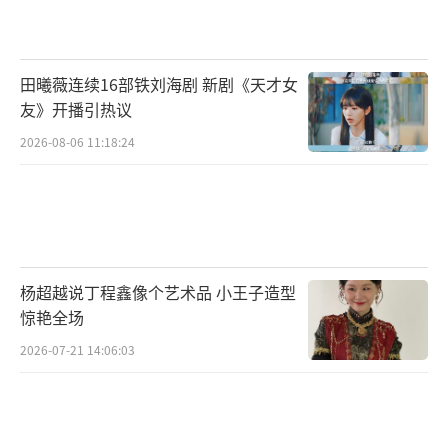
非遗传承人等角色，与贵州“山地人文”调性
契合，易引发情感联结；芭蕾功底助力国风舞
田曦薇连续16部铁刘海剧 新剧《天才女
蹈展示，以视觉语言诠释贵州风情，契合“寻
友》开播引热议
美贵州”的文旅口号。
2026-08-06 11:18:24
三人分工看似独立，实则构成互补矩阵：
周深吸引“听觉游客”，以流行音乐降低认知
门槛，为贵州注入年轻活力；龚琳娜深化“文
化厚度”，以学术级传承强化独特性和不可替
杨超越说丁程鑫像个艺术品 小王子造型
代性；毛晓彤拓展“场景感知”，通过影视化
惊艳全场
叙事让抽象文化落地为生活图景。例如，龚琳
2026-07-21 14:06:03
娜在非遗创作中邀周深合作侗歌，毛晓彤用舞
蹈呈现民族节庆，三人可形成“声影联动”，
覆盖更广受众圈层。