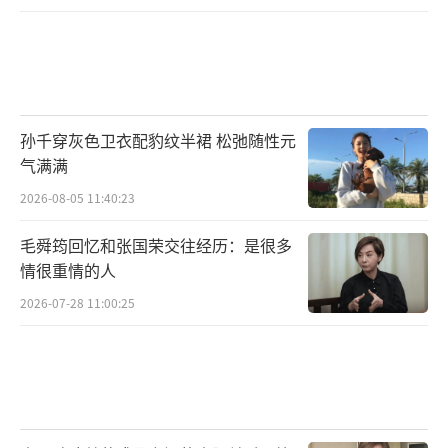
孙千穿灰色卫衣配豹纹半裙 松弛随性元
气满满
2026-08-05 11:40:23
毛舜筠回忆和张国荣交往经历：是很多
情很重情的人
2026-07-28 11:00:25