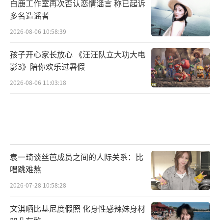
白鹿工作室再次否认恋情谣言 称已起诉
多名造谣者
2026-08-06 10:58:39
孩子开心家长放心 《汪汪队立大功大电
影3》陪你欢乐过暑假
2026-08-06 11:03:18
袁一琦谈丝芭成员之间的人际关系：比
唱跳难熬
2026-07-28 10:58:28
文淇晒比基尼度假照 化身性感辣妹身材