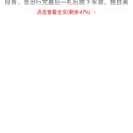
段胥，含泪行完最后一礼后脱下军装，独自离
开。他告别死士“十七”的过去，也不再是将
点击查看全文(剩余
47
%)
军的影子，最终以“韩令秋”的新身份，奔向
属于自己的自由人生。
韩令秋是好人吗
韩令秋绝对是好人，而且是全剧里很纯
粹、很值得心疼的好人。
他原本是北崇杀手组织的死士“十七”，
从小被训练成杀人工具，本性却并不坏。后来
被段胥救下、失忆成为韩令秋，一直忠心耿耿
跟着段胥，为人正直、重情义，从没有主动害
过人。