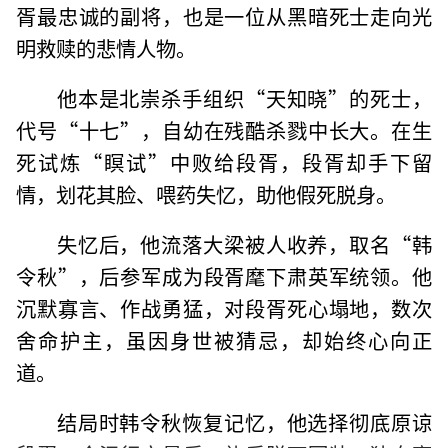
胥最忠诚的副将，也是一位从黑暗死士走向光
明救赎的悲情人物。
他本是北崇杀手组织“天知晓”的死士，
代号“十七”，自幼在残酷杀戮中长大。在生
死试炼“瞑试”中败给段胥，段胥却手下留
情，划花其脸、喂药失忆，助他假死脱身。
失忆后，他流落大梁被人收养，取名“韩
令秋”，后参军成为段胥麾下肃英军统领。他
沉默寡言、作战勇猛，对段胥死心塌地，数次
舍命护主，虽因身世被猜忌，却始终心向正
道。
结局时韩令秋恢复记忆，他选择彻底原谅