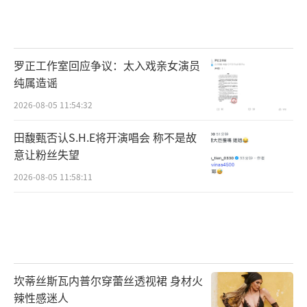
罗正工作室回应争议：太入戏亲女演员
纯属造谣
2026-08-05 11:54:32
田馥甄否认S.H.E将开演唱会 称不是故
意让粉丝失望
2026-08-05 11:58:11
坎蒂丝斯瓦内普尔穿蕾丝透视裙 身材火
辣性感迷人