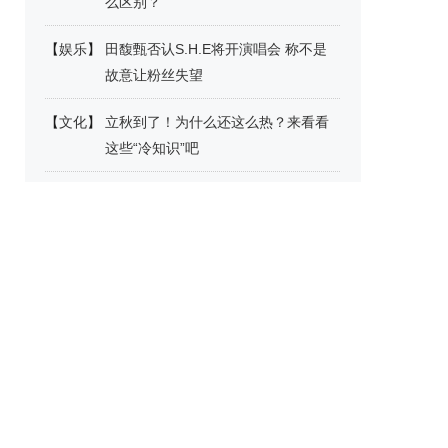
么区别？
【
娱乐
】
田馥甄否认S.H.E将开演唱会 称不是
故意让粉丝失望
【
文化
】
立秋到了！为什么还这么热？来看看
这些“冷知识”吧