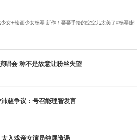
戏少女➕绘画少女杨幂 新作！幂幂手绘的空空儿太美了#杨幂[超
开演唱会 称不是故意让粉丝失望
曾沛慈争议：号召能理智发言
：太入戏亲女演员纯属造谣