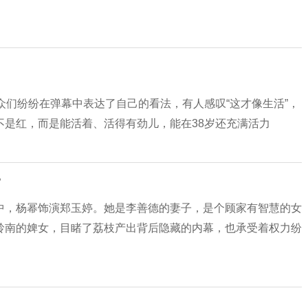
众们纷纷在弹幕中表达了自己的看法，有人感叹“这才像生活”，
不是红，而是能活着、活得有劲儿，能在38岁还充满活力
？
中，杨幂饰演郑玉婷。她是李善德的妻子，是个顾家有智慧的女
岭南的婢女，目睹了荔枝产出背后隐藏的内幕，也承受着权力纷