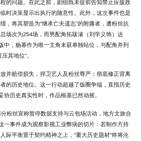
流程的问题。在此之前，剧组既未提前告知禁止应援政
，临时决策显示出执行的随意性。此外，这次事件也是
绩，将其塑造为“继承亡夫遗志”的附庸者，遭粉丝抗
总场次为254场，而男配角拓跋濬（刘学义饰）达
排版中，杨幂作为唯一主角未获单独站位，与配角并列
打压其地位”。
摆放并赔偿损失，捍卫艺人及粉丝尊严；彻底修正背离
动者的历史地位。这一行动超越了饭圈争端，直指历史
”妥协历史真实性时，作品根基已然动摇。
部分粉丝宣称暂停数据支持与云包场活动，地方文旅合
。这一事件成为观察影视工业弊病的切片：若制作方持
人际平衡置于契约精神之上，“重大历史题材”终将沦