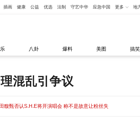
插画
健康
公益
优选
法制
守艺中华
应急中国
更多
地
乐
八卦
爆料
美图
搞笑
管理混乱引争议
田馥甄否认S.H.E将开演唱会 称不是故意让粉丝失
望
田馥甄否认S.H.E将开演唱会 称不是故意让粉丝失
11:08
望
11:08