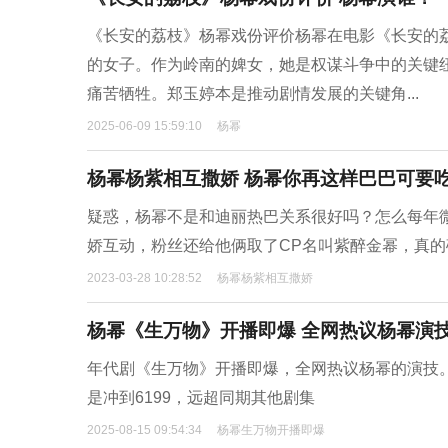
《长安的荔枝》杨幂戏份评价杨幂在电影《长安的
的女子。作为岭南的婢女，她是权谋斗争中的关键
痛苦牺牲。郑玉婷本是推动剧情发展的关键角...
2025-06-09 15:59:10
杨幂
杨幂杨紫相互撒娇 杨幂你再这样巴巴可要
疑惑，杨幂不是和迪丽热巴关系很好吗？怎么每年
娇互动，粉丝还给他俩取了CP名叫紫醉金幂，真的
2023-03-28 10:28:52
杨幂杨紫相互撒娇
杨幂《生万物》开播即爆 全网热议杨幂演
年代剧《生万物》开播即爆，全网热议杨幂的演技。
是冲到6199，远超同期其他剧集
2025-08-15 09:54:34
杨幂生万物开播即爆