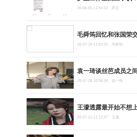
26-08-05 11:54:32
罗正
毛舜筠回忆和张国荣
26-07-28 11:00:25
毛舜筠
袁一琦谈丝芭成员之
26-07-28 10:58:28
袁一琦
王濛透露最开始不想上
26-07-21 11:12:57
王濛