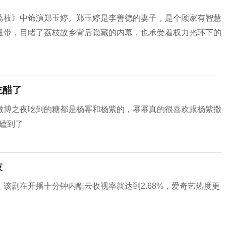
荔枝》中饰演郑玉婷。郑玉婷是李善德的妻子，是个顾家有智慧
纽带，目睹了荔枝故乡背后隐藏的内幕，也承受着权力光环下的
吃醋了
微博之夜吃到的糖都是杨幂和杨紫的，幂幂真的很喜欢跟杨紫撒
磕到了
技
该剧在开播十分钟内酷云收视率就达到2.68%，爱奇艺热度更