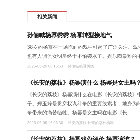
相关新闻
孙俪喊杨幂绣绣 杨幂转型接地气
38岁的杨幂在一场吃面的戏中引起了广泛关注。观
也有人调侃女明星终于不怕碳水了。娱乐圈最难的
2025-08-20 08:16:53
孙俪喊杨幂绣绣
《长安的荔枝》杨幂演什么 杨幂是女主吗
《长安的荔枝》杨幂演什么在电影《长安的荔枝》
子。郑玉婷是贯穿权谋斗争的重要线索者，她身为
争带来的痛苦牺牲。杨幂是女主吗在电影《长...
2025-06-09 16:06:30
长安的荔枝 长安的荔枝杨幂
《长安的荔枝》杨幂戏份评价 杨幂演谁？