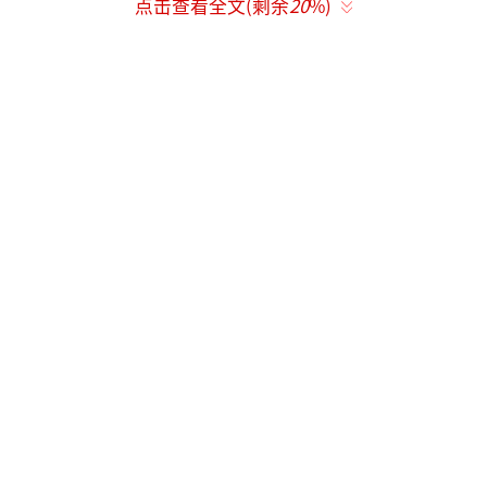
点击查看全文(剩余
20
%)
章小蕙方面也采取了类似的解决方案，同
样提供先行赔付的方式。而曾舜晞目前尚未就
此事发表任何声明，他的微博仍在宣传新剧。
（责任编辑：zx0176）