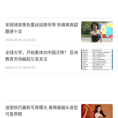
宋雨琦穿黑色蕾丝挂脖吊带 热辣飒爽甜
酷感十足
2026-08-05 11:45:54
全球大学，开始集体向中国迁移？ 亚洲
教育市场崛起引发关注
2026-07-27 08:45:55
迪丽热巴最新写真曝光 美萌猫猫头造型
可爱养眼