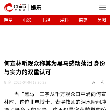
娱乐
明星
电影
电视
爆料
搞笑
美图
何宣林听观众称其为黑马感动落泪 身份
与实力的双重认可
新浪
2026-04-04 13:30:28
当“黑马”二字从千万观众口中涌向何宣
林时，这位北电博士、表演教师的泪水瞬间冲
垮了舞台下的平静。这不仅是突获赞誉的惊