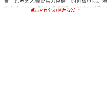
含“跨界艺人舞台实力存疑”的刻板审视。她
坦言此行只为“突破舒适区”，但这份谦逊背
点击查看全文(剩余
71
%)
后，是必须用专业水准撕掉偏见的重压。当她
在聚光灯下完成全开麦唱跳——气息稳如CD、
高音穿透力十足、舞蹈动作精准卡点时，观众
惊叹“教科书级台风”。她用实力击碎质疑，
却也暴露了长久以来被身份禁锢的挣扎：讲台
上的严谨学者，必须蜕变为舞台上的锋芒战
士。
“黑马”称号的另一面，是初舞台票数倒
数的荒诞现实。尽管专业评审团紧急追加50
票，她仍以332票败给对手（剔除加成后仅282
票），濒临淘汰边缘。网友愤慨“全场最佳却
垫底”的票数逻辑，节目组最终被迫修改赛制