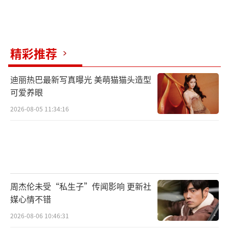
在时间的长跑里。当她在泪光中鞠躬致谢时，
人们看到的不仅是一位逆袭者，更是一个唤醒
专业信仰与公平渴望的符号。她的故事证明：
精彩推荐
在速朽的娱乐时代，真诚与沉淀依然能劈开偏
见，让每一滴汗水的价值，被看见、被铭记。
迪丽热巴最新写真曝光 美萌猫猫头造型
（责任编辑：zx0001）
可爱养眼
2026-08-05 11:34:16
周杰伦未受“私生子”传闻影响 更新社
媒心情不错
2026-08-06 10:46:31