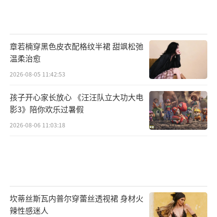
章若楠穿黑色皮衣配格纹半裙 甜飒松弛
温柔治愈
2026-08-05 11:42:53
孩子开心家长放心 《汪汪队立大功大电
影3》陪你欢乐过暑假
2026-08-06 11:03:18
坎蒂丝斯瓦内普尔穿蕾丝透视裙 身材火
辣性感迷人