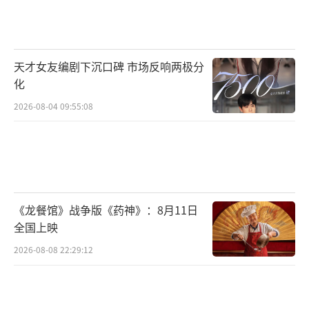
即使站在赞誉顶峰，何宣林的回应始终紧
扣团队：“成绩属于所有人”。这份文人的谦
逊，与“黑马”标签形成微妙反差。她拒绝标
天才女友编剧下沉口碑 市场反响两极分
榜学历光环，只强调“学习心态”，甚至在泪
化
水中不忘感恩同行姐姐的支持。这种不恃才傲
2026-08-04 09:55:08
物的通透，恰是当代娱乐圈的稀缺品质。观众
在她身上投射了对“清流艺人”的期待：有实
力不张扬，有锋芒却懂敬畏。
何宣林的泪水浇灌了娱乐工业中一个珍贵
《龙餐馆》战争版《药神》：8月11日
的瞬间。于个体，这是学者尊严与艺人身份的
全国上映
和解；于行业，这是大众对“唯流量论”的反
2026-08-08 22:29:12
抗——实力终将刺破暗箱；于观众，这是对“长
期主义”的集体致敬：真正的黑马，永远奔跑