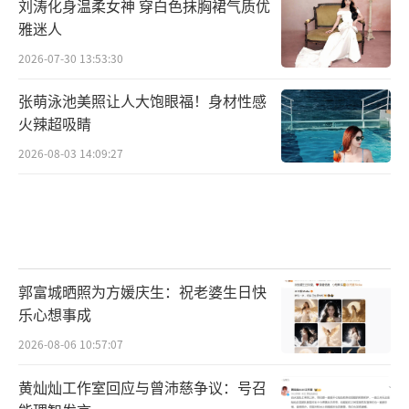
刘涛化身温柔女神 穿白色抹胸裙气质优
雅迷人
2026-07-30 13:53:30
张萌泳池美照让人大饱眼福！身材性感
火辣超吸睛
2026-08-03 14:09:27
郭富城晒照为方媛庆生：祝老婆生日快
乐心想事成
2026-08-06 10:57:07
黄灿灿工作室回应与曾沛慈争议：号召