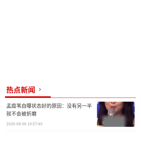
全员保留。这场票数争议将何宣林推向舆论中
心：大众认可与竞技排名的撕裂，让她陷入自
我价值的困惑。“黑马”的呼声，恰似观众联
手为她筑起的尊严护盾——泪水是对这份“迟到
的公正”最本能的回应。
“黑马”从来不是横空出世。何宣林深耕
表演领域十余年，从影视剧配角到高校教职，
始终低调打磨专业。初舞台的惊艳，源于她将
热点新闻
学术素养注入舞台细节：情绪把控、肢体语
言、声乐技巧，皆可见理论沉淀与实践韧劲的
孟庭苇自曝状态好的原因：没有另一半
交融。老粉在弹幕写道：“我的宝藏藏不住
就不会被折磨
了”。这滴泪，是十年冷板凳突遇镁光灯的眩
2026-08-06 10:57:40
晕，更是“努力终被看见”的释然。