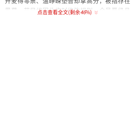
开麦得零票、温峥嵘垫音却拿高分，被指存在
黑幕，节目组因此临时修改规则，全员晋级且
点击查看全文(剩余
46
%)
不淘汰。
赛制与安排的混乱也是问题之一。全程直
播承诺与实际操作形成反差，艺人和观众均表
示不满。临时改档还引发了付费用户的退款诉
求，质疑节目组改录播是为了掩盖剧本操控。
面对这些问题，姐姐们集体抗议拒录，经
纪人团队用合同与时长记录维权。节目组则以
清明节为由改档，未正面回应抗议与强度问
题。网友一边心疼姐姐们的辛苦，一边指责节
目组消耗艺人、糊弄观众。
最终，一公分组改为4月6日12:00录播上