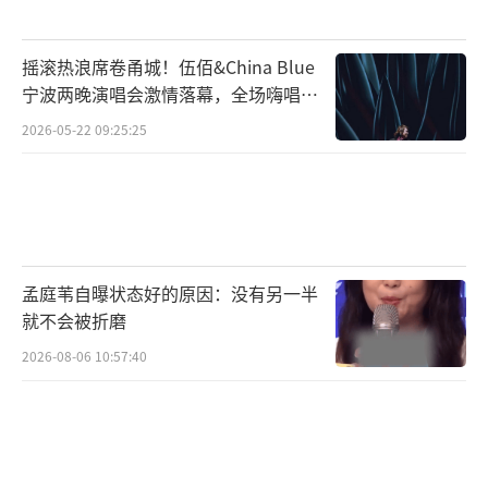
非煽情，用务实消解狗血叙事。
正如网友总结："真正的高情商，是不委屈
摇滚热浪席卷甬城！伍佰&China Blue
宁波两晚演唱会激情落幕，全场嗨唱氛
自己的坦荡。"
（责任编辑：0882）
围炸裂
2026-05-22 09:25:25
孟庭苇自曝状态好的原因：没有另一半
就不会被折磨
2026-08-06 10:57:40