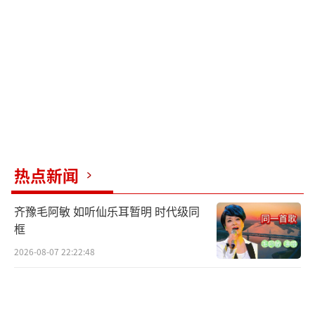
《我的朋友安德烈》宣传，称其为"朋友董子
健"。这种不避嫌也不炒作的互动，支持对方事
业同时保持自身独立姿态，被赞为"体面模
板"。
她离婚后仍称前公婆为"爸妈"，解释此举
是为孩子维系亲情环境："叫一声又不会少块
肉，干嘛把关系搞僵？" 其母亲也支持这种理性
热点新闻
处理，体现家庭协作的成熟度。
部分声音质疑其言行（如踩椅子、直球发
齐豫毛阿敏 如听仙乐耳暂明 时代级同
框
言），但更多观点认为：孙怡的高情商在于真
实表达与尊重他人的平衡。例如，对张慧雯的
2026-08-07 22:22:48
夸赞聚焦能力而非外貌，传递女性互助的善
意；对离婚的回应强调行动（如共同育儿）而