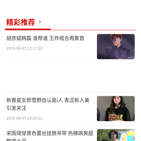
精彩推荐
胡彦斌韩磊 谁帮谁 王炸组合再聚首
2026-08-07 22:17:20
新晋星女郎雪野自认是i人 青涩新人美
引发关注
2026-08-07 20:26:22
宋雨琦穿黑色蕾丝挂脖吊带 热辣飒爽甜
酷感十足