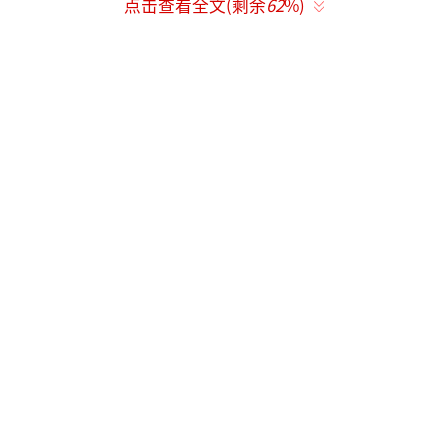
点击查看全文(剩余
62
%)
差引发矛盾，并主动邀请对方组队，展现沟通
中的边界感与包容力。
面对刘芸"是否看《妻子的浪漫旅行》"的
提问，孙怡直言"我看那玩意儿干啥啊"，以东
北式直球拒绝无效客套。网友认为这种不迎合
的坦诚，在尊重前提下守住自我边界，恰恰
是"反内耗"的高情商体现。
候场时盘腿坐姿被抓拍后光速调整仪态，
被调侃"紧急撤回一个盘腿"。这种从随性到端
庄的自然切换，既保留真实性格，又兼顾镜头
前的专业要求，赢得观众好感。
离婚三年后，孙怡主动为董子健导演新作