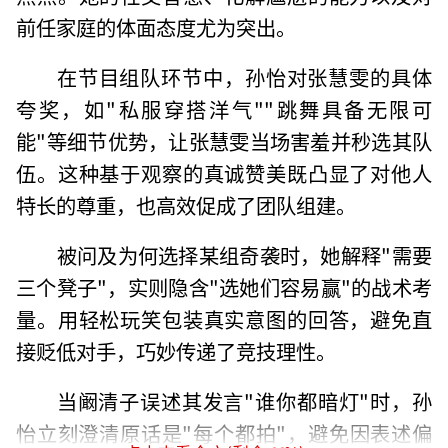
前任家庭的体面态度尤为突出。
在节目组队环节中，孙怡对张慧雯的具体
夸奖，如"私服穿搭洋气""跳舞具备无限可
能"等细节优势，让张慧雯当场害羞并秒选其队
伍。这种基于观察的真诚赞美既凸显了对他人
特长的尊重，也高效促成了团队组建。
被问及为何选择某组奇袭时，她解释"需要
三个凳子"，实则隐含"选她们容易赢"的战术考
量。用轻松玩笑包装真实意图的回答，避免直
接贬低对手，巧妙传递了竞技理性。
当阚清子误述其发言"谁你都暗灯"时，孙
怡立刻澄清原话是"每个都拍"，避免因表述偏