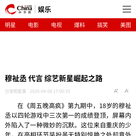
娱乐
明星
电影
电视
爆料
搞笑
美图
穆祉丞 代言 综艺新星崛起之路
分享明星事
2026-04-08 17:00:33
在《周五晚高疯》第九期中，18岁的穆祉
丞以四轮游戏中三次第一的成绩登顶，屏幕内
外陷入了一种微妙的沉默。这位来自重庆的少
年，在亮相环节装扮虽无特别惊艳之处却意外