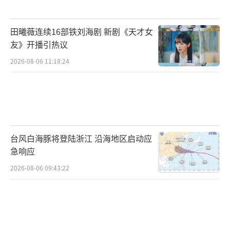
穆祉丞的演艺之路始于2016年，年仅9岁的
田曦薇连续16部铁刘海剧 新剧《天才女
他入选TF家族训练营，此后便在北京时代峰峻
友》开播引热议
文化艺术发展有限公司的体系内成长。这家公
2026-08-06 11:18:24
司因打造出TFBOYS而声名鹊起，在内娱养成系
偶像培养领域拥有独特优势。时代峰峻不仅构
建了从练习生选拔到出道运营的完整产业链，
更重要的是积累了丰富的平台资源与行业人
脉。
台风白海豚将登陆浙江 沿海地区启动应
急响应
作为“TFBOYS师弟”，穆祉丞在综艺舞台
2026-08-06 09:43:22
上抢答师兄歌曲时的本能反应被解读为“刻入D
NA的家族基因觉醒”。这种同门关系在娱乐圈
的辈分文化中拥有特殊分量。当汪铎在节目中
调侃“答不对回公司可能有事”时，现场嘉宾