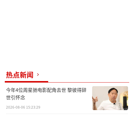
物关系网中找准定位的能力，或许是其在综艺
环境中快速适应的表现。
与前辈的互动也体现了穆祉丞的情商。面
对王传君、高叶、周冬雨等资深艺人，他保持
了尊重的姿态，同时又能在适当时候接话、配
合。在节目录制的第九期，嘉宾们已经共同生
活八期，彼此间形成了一种轻松调侃的氛围，
热点新闻
穆祉丞融入这种氛围的过程显得相对自然。
今年4位周星驰电影配角去世 黎彼得辞
然而，穆祉丞在第四轮才艺表演环节获得
世引怀念
的播出时长优势引发了外界对其“特殊关
2026-08-06 15:23:29
照”的猜测。虽然吴优、祝绪丹、代旭等嘉宾
同样认真准备了表演，但只有穆祉丞的表演被
完整播出，且采用了多机位精心剪辑。