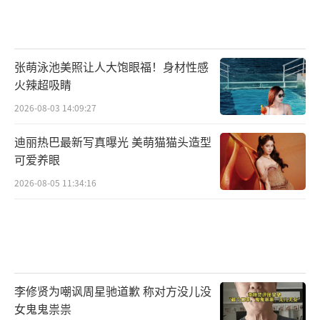
人单曲《Holiday》《LOVEUSOMUCH》《Dr
eamin》的发布以及个人首场专场演唱会“自
由”的举办，显示其在这一领域的持续探索。
张萌泳池美照让人大饱眼福！身材性感
火辣超吸睛
待提升空间同样明显。综艺经验的积累需
要时间，如何在保持真诚的前提下提升节目效
2026-08-03 14:09:27
果输出能力，是许多年轻艺人面临的共同课
迪丽热巴最新写真曝光 美萌猫猫头造型
题。个人风格的强化则需要更多舞台与实践机
可爱养眼
会的淬炼。舆论压力应对方面，穆祉丞在节目
2026-08-05 11:34:16
中哽咽落泪的片段曾引发关注——当聊到“留在
家乡想做的事”时，他突然停顿并坦言“但更
多时候觉得，自己的心意传递不到大家心
里”，这种真实的脆弱展现需要勇气，也提醒
着成长过程中的情感管理。
李修贤为嘲讽周星驰道歉 称对方没儿没
女鬼鬼祟祟