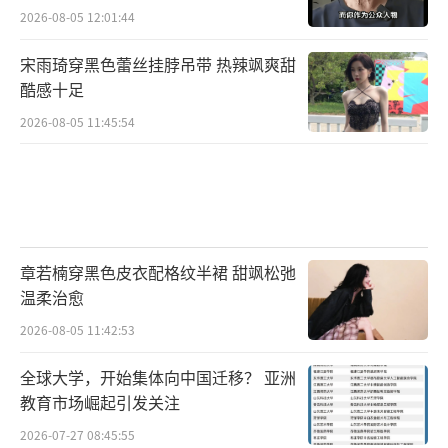
在争议与赞誉交织的复杂声音中，穆祉丞
2026-08-05 12:01:44
的综艺之路才刚刚启程。或许正如他在节目中
宋雨琦穿黑色蕾丝挂脖吊带 热辣飒爽甜
否认“乖小孩”标签时所展现的，这一代年轻
酷感十足
艺人正在尝试打破既定框架，在养成体系的支
2026-08-05 11:45:54
撑与个人特质的释放之间寻找平衡点。未来的
路还很长，而每一次镜头前的亮相，都是成长
路上的一个注脚。
（责任编辑：0882）
章若楠穿黑色皮衣配格纹半裙 甜飒松弛
温柔治愈
2026-08-05 11:42:53
全球大学，开始集体向中国迁移？ 亚洲
教育市场崛起引发关注
2026-07-27 08:45:55