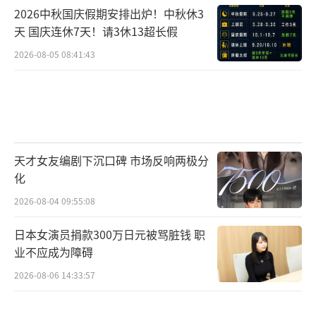
短期来看，此次夺冠争议无疑为穆祉丞带
2026中秋国庆假期安排出炉！中秋休3
天 国庆连休7天！请3休13超长假
来了可观的话题热度。无论质疑声还是支持
2026-08-05 08:41:43
声，都意味着关注度的提升。对于一个18岁的
艺人而言，这种关注既是机遇也是考验。如何
将短期流量转化为长期粉丝粘性，如何应对突
如其来的舆论审视，都需要团队与个人的共同
智慧。
天才女友编剧下沉口碑 市场反响两极分
化
中长期发展路径方面，穆祉丞面临着多重
2026-08-04 09:55:08
选择。综艺方面，他需要继续打磨临场反应能
力与幽默感，找到更具辨识度的个人风格。影
日本女演员捐款300万日元被骂脏钱 职
视领域，2025年参演的首部电影《初次尝到寂
业不应成为障碍
寞》以及入选2025“星辰大海”青年演员优选
2026-08-06 14:33:57
计划的经历为其打下了基础。音乐道路上，个