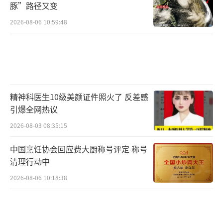
豚”路径又变
像对既有标签的反思与突破。
2026-08-06 10:59:48
综艺节目的“剧本”问题早已不是新鲜话
题。穆祉丞的夺冠争议恰好触及了这一行业痛
点。他在“借钱”游戏中以远超多位资深艺人
的速度完成任务，引发了一些观众对游戏规则
精神科医生10级美颜证件照火了 反差感
公平性的质疑。
引爆全网热议
横向对比同期年轻艺人的综艺之路，或许
2026-08-03 08:35:15
能为这一事件提供更广阔的观察视角。时代少
中国烹饪协会回应费大厨称号评定 称号
年团成员马嘉祺凭借《歌手2025》舞台打开知
清理行动中
名度，严浩翔以导师身份坐镇《新说唱202
2026-08-06 10:18:38
5》，丁程鑫常驻《你好星期六》，张真源加盟
《奔跑吧》——这些来自同一公司的年轻面孔，
正在以不同方式探索综艺市场的可能性。