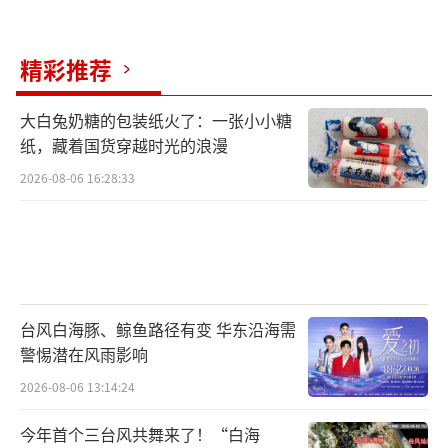
心领神会的笑容揭示了行业对师门关系的潜在
共识。
精彩推荐
然而，“资源咖”争议随之而来。在综艺
大白兔奶糖的包装纸火了：一张小小糖
节目《三个少年第三季》中初露头角的穆祉
纸，藏着国货穿越时光的浪漫
丞，很快便获得了《周五晚高疯》这样的热门
2026-08-06 16:28:33
综艺资源，这种速度与频率在同期新人中并不
多见。有观点认为，这得益于时代峰峻近年实
施的“综艺刷脸计划”。
值得注意的是，穆祉丞本人对“乖小
台风白海豚、鲸鱼路径有变 华东沿海需
孩”标签的公开否认。在2026年3月播出的节目
警惕潜在风雨影响
中，当王传君询问“你乖吗”时，他直接回
2026-08-06 13:14:24
应“我不乖”，这一对话迅速登上热搜。这种
今年首个三台风共舞来了！“白海
对自我定义的主动掌控，或许正是年轻一代偶