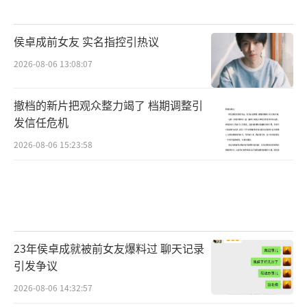
王鹤棣、白鹿、沈月等“综艺新流量”的
侯卓成前女友 实名指控引热议
发展轨迹也值得参考。他们通过热剧、爆综、
2026-08-06 13:08:07
短视频、社媒等多点共振形成续航曝光，成为
当下综艺招商语境里的新的安全牌。这些艺人
撤档的新片把观众整力竭了 档期调整引
的共同特点是：既不是超级顶流，也不是传统
发信任危机
综艺咖，而是通过多元路径积累认知度的新生
2026-08-06 15:23:58
代力量。
在这个大背景下，穆祉丞的“逆袭”可被
视为时代峰峻“综艺化战略”的一个具体案
例。当偶像红利式微、路人认知重建成为行业
23年侯卓成就被前女友爆料过 聊天记录
课题时，通过综艺节目争取“出现在观众面
引发争议
前”的资格，成为许多年轻艺人的现实选择。
2026-08-06 14:32:57