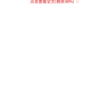
点击查看全文(剩余
86
%)
仔细观察穆祉丞在节目中的表现，可以发
现其夺冠并非毫无根基。这位2007年出生的少
年展现了与年龄相符的拼劲，这与同场嘉宾周
冬雨直接装扮成驴、趴在地上学驴叫的努力姿
态存在某种共性。尽管穆祉丞的亮相环节表现
被部分观众评价为“中下游水平”，但其投入
度与拼搏精神值得肯定。
在综艺感方面，穆祉丞展现了作为时代峰
峻练习生长期培养形成的互动能力。在“骑着
凳子占地盘”的游戏中，当其他常驻嘉宾有意
将高叶和付航凑成CP时，穆祉丞在两人中间扮
演的“男二号”角色显得恰如其分，既没有抢
戏的尴尬，也没有失落的局促。这种在复杂人