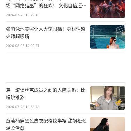
场“网络猎巫”的狂欢！ 文化自信还是
焦虑？
2026-07-20 13:29:10
张萌泳池美照让人大饱眼福！身材性感
火辣超吸睛
2026-08-03 14:09:27
袁一琦谈丝芭成员之间的人际关系：比
唱跳难熬
2026-07-28 10:58:28
章若楠穿黑色皮衣配格纹半裙 甜飒松弛
温柔治愈