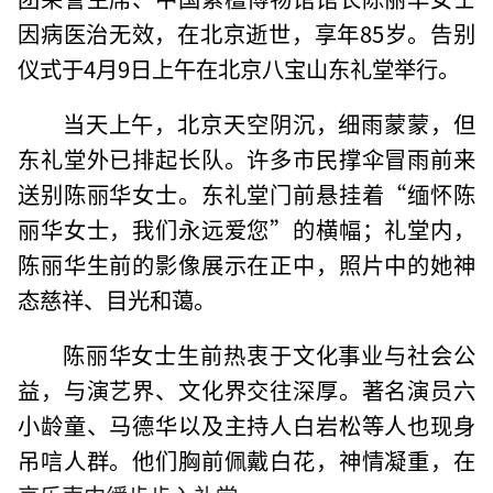
因病医治无效，在北京逝世，享年85岁。告别
仪式于4月9日上午在北京八宝山东礼堂举行。
当天上午，北京天空阴沉，细雨蒙蒙，但
东礼堂外已排起长队。许多市民撑伞冒雨前来
送别陈丽华女士。东礼堂门前悬挂着“缅怀陈
丽华女士，我们永远爱您”的横幅；礼堂内，
陈丽华生前的影像展示在正中，照片中的她神
态慈祥、目光和蔼。
陈丽华女士生前热衷于文化事业与社会公
益，与演艺界、文化界交往深厚。著名演员六
小龄童、马德华以及主持人白岩松等人也现身
吊唁人群。他们胸前佩戴白花，神情凝重，在