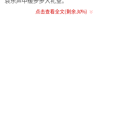
哀乐声中缓步步入礼堂。
点击查看全文(剩余
30
%)
陈丽华1941年10月出生于北京，满族，是
美国佐治亚州萨凡那艺术设计学院荣誉人文博
士及终身荣誉董事，中国侨商投资企业协会常
务副会长，北京侨商会会长，北京满学会终身
名誉会长。
她的丈夫迟重瑞先生是中国知名表演艺术
家，曾饰演《西游记》中的唐僧而备受拥戴。
（责任编辑：0882）