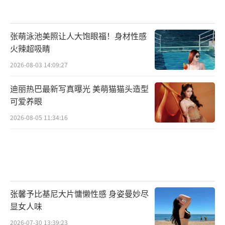
张萌泳池美照让人大饱眼福！身材性感
火辣超吸睛
2026-08-03 14:09:27
迪丽热巴最新写真曝光 美萌猫猫头造型
可爱养眼
2026-08-05 11:34:16
张馨予比基尼大片慵懒性感 身姿曼妙尽
显女人味
2026-07-30 13:39:23