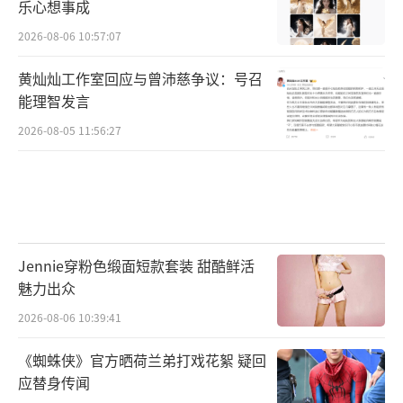
乐心想事成
2026-08-06 10:57:07
黄灿灿工作室回应与曾沛慈争议：号召
能理智发言
2026-08-05 11:56:27
Jennie穿粉色缎面短款套装 甜酷鲜活
魅力出众
2026-08-06 10:39:41
《蜘蛛侠》官方晒荷兰弟打戏花絮 疑回
应替身传闻