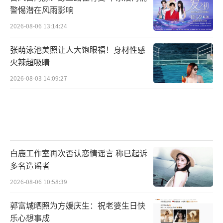
警惕潜在风雨影响
2026-08-06 13:14:24
张萌泳池美照让人大饱眼福！身材性感
火辣超吸睛
2026-08-03 14:09:27
白鹿工作室再次否认恋情谣言 称已起诉
多名造谣者
2026-08-06 10:58:39
郭富城晒照为方媛庆生：祝老婆生日快
乐心想事成