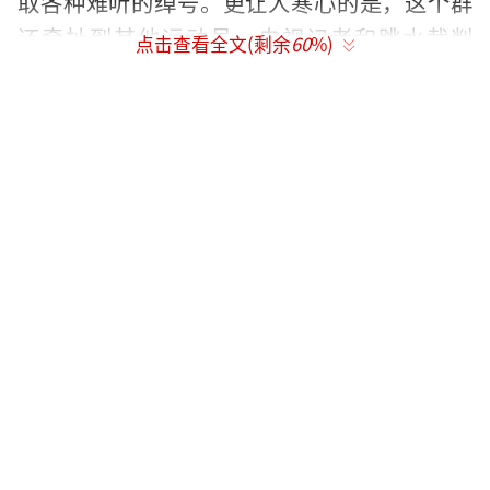
取各种难听的绰号。更让人寒心的是，这个群
还牵扯到其他运动员、央视记者和跳水裁判
点击查看全文(剩余
60
%)
员。这些人虽然没有在群里发言，但也没有退
出，直到群被曝光后才陆续离开。
这些人在镜头前对全红婵表现得很宠溺，
但背地里却有这样一幕，令人心寒。广东省二
沙体育训练中心和国家体育总局游泳中心对此
事进行了回应，前者正式向公安机关报警，后
者则表态会严肃处理相关人员。
全红婵在接受采访时哽咽着说，希望不要
再骂她的家人和朋友，要攻击就攻击她一个
人。她甚至为攻击者辩解，认为他们可能是因
为工作压力大才说出难听的话。这种善良令人