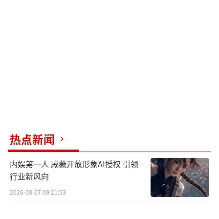
动容，但也让人更加心疼。
全红婵在为国争光的过程中付出了巨大努
力，身体上的疼痛从未抱怨过，真正刺痛她的
是心灵上的创伤。因为身体发育被人说胖，她
只敢穿长裤、长袖，体重秤成了她的噩梦。比
赛结束后几个月才来例假，为了减肥每天只吃
一顿饭，但始终减不下去。
全红婵已经很努力在改变自己，为何还要
热点新闻
遭受这样的攻击？当初那个活泼开朗的孩子，
现在被逼成这样，那些只会口诛笔伐的人难道
内娱第一人 戚薇开放形象AI授权 引领
没有一点愧疚之心吗？建议全红婵不再软弱，
行业新风向
用法律武器维护自己的合法权益，不要放过任
2026-08-07 09:21:53
何一个坏人。