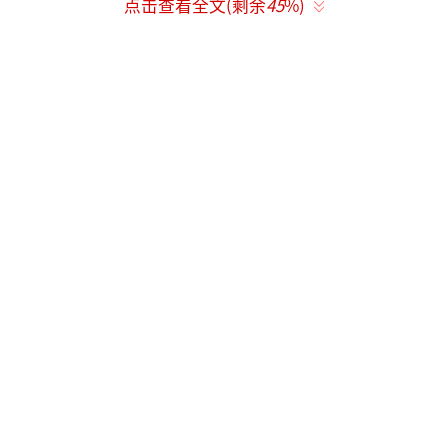
点击查看全文(剩余
45
%)
河》杂志主编正是贾平凹；后转入西北大学晋
升副教授，该校同期成立“贾平凹研究中
心”，形成“研究父亲—依赖父亲”闭环。
抄袭论文通过核心期刊《文艺争鸣》审
核，该刊主编为贾平凹。西北大学对其本科简
历“5年改3年”、涉嫌抄袭成果入选校青年科
技基金项目（获5000元资助）等争议始终未回
应。
公众质疑已从“文二代”转向“学阀二
代”：98.8%网友认为事件暴露“圈子庇
护”，97.7%强调学术公平底线遭践踏。媒体
将此类比“董小姐事件”，直指全链条特权庇