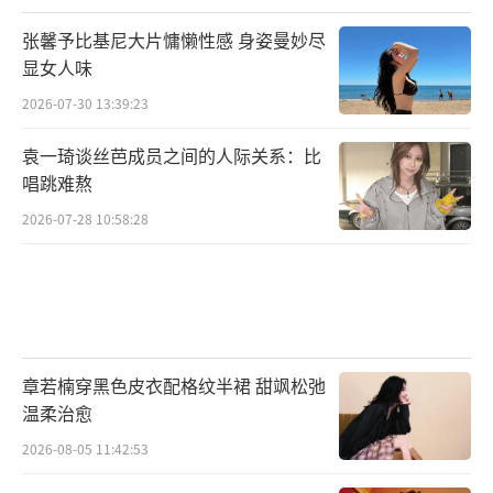
张馨予比基尼大片慵懒性感 身姿曼妙尽
显女人味
2026-07-30 13:39:23
袁一琦谈丝芭成员之间的人际关系：比
唱跳难熬
2026-07-28 10:58:28
章若楠穿黑色皮衣配格纹半裙 甜飒松弛
温柔治愈
2026-08-05 11:42:53