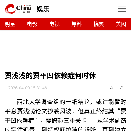
娱乐
明星
电影
电视
爆料
搞笑
美图
贾浅浅的贾平凹依赖症何时休
2026-04-09 15:31:48
西北大学调查组的一纸结论，或许能暂时
平息贾浅浅论文抄袭风波，但真正终结其“贾
平凹依赖症”，需跨越三重关卡——从学术剽窃
的实锤追责，到特权庇护链的斩断，再到独立