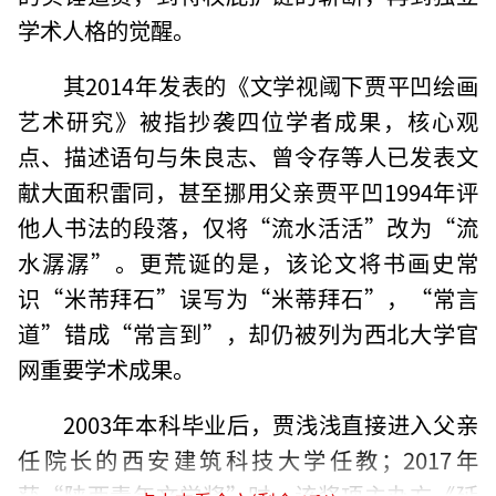
学术人格的觉醒。
其2014年发表的《文学视阈下贾平凹绘画
艺术研究》被指抄袭四位学者成果，核心观
点、描述语句与朱良志、曾令存等人已发表文
献大面积雷同，甚至挪用父亲贾平凹1994年评
他人书法的段落，仅将“流水活活”改为“流
水潺潺”。更荒诞的是，该论文将书画史常
识“米芾拜石”误写为“米蒂拜石”，“常言
道”错成“常言到”，却仍被列为西北大学官
网重要学术成果。
2003年本科毕业后，贾浅浅直接进入父亲
任院长的西安建筑科技大学任教；2017年
获“陕西青年文学奖”时，该奖项主办方《延