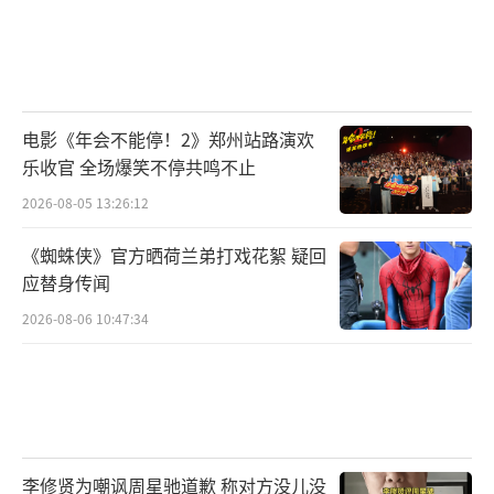
电影《年会不能停！2》郑州站路演欢
乐收官 全场爆笑不停共鸣不止
2026-08-05 13:26:12
《蜘蛛侠》官方晒荷兰弟打戏花絮 疑回
应替身传闻
2026-08-06 10:47:34
李修贤为嘲讽周星驰道歉 称对方没儿没