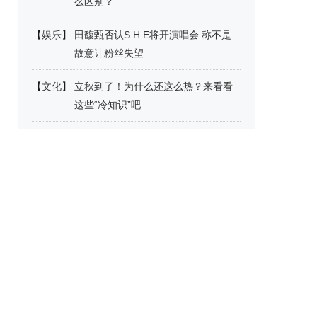
么区别？
【
娱乐
】
田馥甄否认S.H.E将开演唱会 称不是
故意让粉丝失望
【
文化
】
立秋到了！为什么还这么热？来看看
这些“冷知识”吧