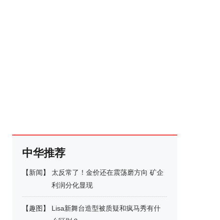
中华推荐
【
新闻
】
太反常了！金价还在震荡磨方向 矿企
利润分化显现
【
趣图
】
Lisa新舞台造型被质疑和疯马秀有什