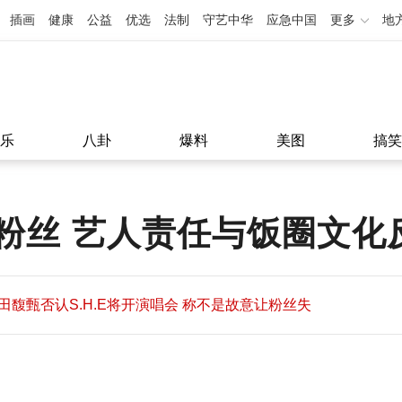
插画
健康
公益
优选
法制
守艺中华
应急中国
更多
地
乐
八卦
爆料
美图
搞笑
粉丝 艺人责任与饭圈文化
田馥甄否认S.H.E将开演唱会 称不是故意让粉丝失
望
田馥甄否认S.H.E将开演唱会 称不是故意让粉丝失
11:08
望
11:08