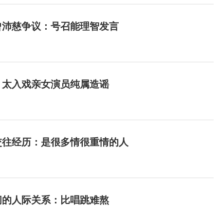
曾沛慈争议：号召能理智发言
：太入戏亲女演员纯属造谣
交往经历：是很多情很重情的人
间的人际关系：比唱跳难熬