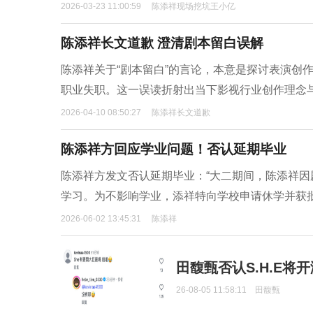
2026-03-23 11:00:59
陈添祥现场挖坑王小亿
陈添祥长文道歉 澄清剧本留白误解
陈添祥关于“剧本留白”的言论，本意是探讨表演创
职业失职。这一误读折射出当下影视行业创作理念
2026-04-10 08:50:27
陈添祥长文道歉
陈添祥方回应学业问题！否认延期毕业
陈添祥方发文否认延期毕业：“大二期间，陈添祥
学习。为不影响学业，添祥特向学校申请休学并获
2026-06-02 13:45:31
陈添祥
田馥甄否认S.H.E将
26-08-05 11:58:11
田馥甄