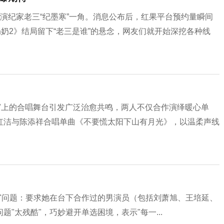
演纪家老三“纪墨寒”一角。消息公布后，红果平台预约量瞬间
奶2》结局留下“老三是谁”的悬念，网友们就开始深挖各种线
盛典"上的合唱舞台引发广泛治愈共鸣，两人不仅合作演绎暖心单
虹洁与陈添祥合唱单曲《不要慌太阳下山有月光》，以温柔声线
"问题：要求她在台下合作过的男演员（包括刘萧旭、王培延、
"太残酷"，巧妙避开单选困境，表示"每一...