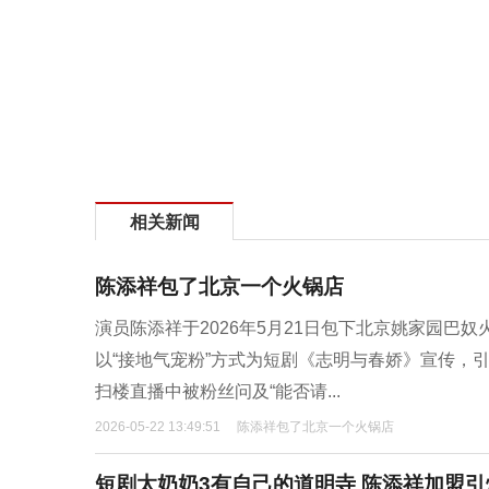
相关新闻
陈添祥包了北京一个火锅店
演员陈添祥于2026年5月21日包下北京姚家园
以“接地气宠粉”方式为短剧《志明与春娇》宣传，引
扫楼直播中被粉丝问及“能否请...
2026-05-22 13:49:51
陈添祥包了北京一个火锅店
短剧太奶奶3有自己的道明寺 陈添祥加盟引