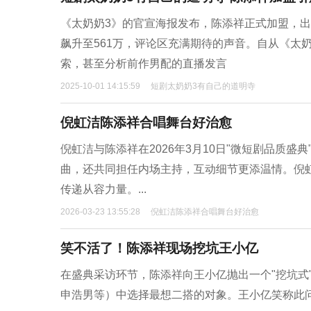
《太奶奶3》的官宣海报发布，陈添祥正式加盟，出
飙升至561万，评论区充满期待的声音。自从《太奶
索，甚至分析前作男配的直播发言
2025-10-01 14:15:59
短剧太奶奶3有自己的道明寺
倪虹洁陈添祥合唱舞台好治愈
倪虹洁与陈添祥在2026年3月10日"微短剧品质
曲，还共同担任内场主持，互动细节更添温情。倪
传递从容力量。...
2026-03-23 13:55:28
倪虹洁陈添祥合唱舞台好治愈
笑不活了！陈添祥现场挖坑王小亿
在盛典采访环节，陈添祥向王小亿抛出一个"挖坑式
申浩男等）中选择最想二搭的对象。王小亿笑称此问题