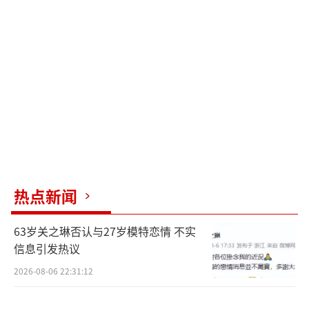
天，总投入超过2亿元。特效部分或由《流浪地
球》团队MORE VFX参与制作。
有趣的是，在肖战抵达青岛的前夜，青岛
上空出现了罕见的“血月”与平流雾，这一景
象与原著中主角进入“终焉之地”时的天象描
写高度相似。这一巧合迅速登上热搜，被网友
戏称为“天选之剧”。肖战毛晓慧合作十日终
焉 全员实力派加盟！
（责任编辑：0882）
热点新闻
63岁关之琳否认与27岁模特恋情 不实
信息引发热议
2026-08-06 22:31:12