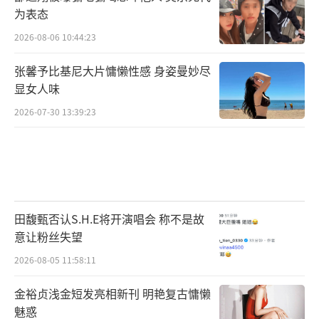
为表态
2026-08-06 10:44:23
张馨予比基尼大片慵懒性感 身姿曼妙尽
显女人味
2026-07-30 13:39:23
田馥甄否认S.H.E将开演唱会 称不是故
意让粉丝失望
2026-08-05 11:58:11
金裕贞浅金短发亮相新刊 明艳复古慵懒
魅惑