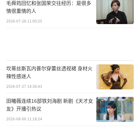
毛舜筠回忆和张国荣交往经历：是很多
情很重情的人
2026-07-28 11:00:25
坎蒂丝斯瓦内普尔穿蕾丝透视裙 身材火
辣性感迷人
2026-07-27 14:36:43
田曦薇连续16部铁刘海剧 新剧《天才女
友》开播引热议
2026-08-06 11:18:24