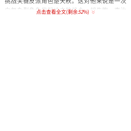
挑战关键反派角色楚天秋。这对他来说是一次
向复杂型角色发起冲击的机会。胡先煦、李治
点击查看全文(剩余
52
%)
廷分别被指饰演陈俊南与乔家劲，三人组合被
网友戏称为“男团级配置”。
女演员阵容同样强大。邱天自曝参演，饰
演林檎；蓝盈莹和毛晓彤则被频繁锁定，分别
对应许流年与文巧云的角色。此外，李泽锋、
李宛妲、毛晓慧等名字也频频出现在各类爆料
中，整套阵容得到了网友“全员实力派”的评
价。
除了演员阵容，剧集体量也成为讨论焦
点。据网络传闻，《十日终焉》可能采用连签
三季（每季24集）的模式，拍摄周期或长达100