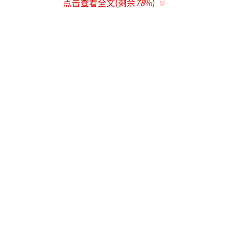
点击查看全文(剩余
78
%)
的女朋友，不仅没离开，还在他最低谷的一段
时间里卖掉房车，辞掉家乡的工作，跑到上海
陪他住破出租屋，甚至放下自尊去夜场驻唱赚
钱，把一切都赌在了张杰身上。
然而换来的结局却是一场断崖式的分手和
十几年的“黑锅人生”。她在长文中提到，分
手后不久，她被传成了“插足张杰和谢娜感情
的坏女人”，还有所谓“掌掴”谢娜的谣言充
斥网络。从感情到人品，再到性格，她被全网
骂得体无完肤。那些破碎人生的碎片，被强行
拼接成了一个负面标签。她情绪崩溃到抑郁，
甚至一度轻生。