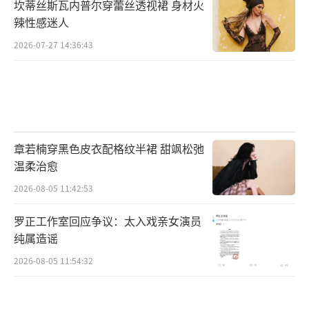
坎蒂丝斯瓦内普尔穿蕾丝透视裙 身材火
辣性感迷人
2026-07-27 14:36:43
章若楠穿黑色皮衣配格纹半裙 甜飒松弛
温柔治愈
2026-08-05 11:42:53
罗正工作室回应争议：太入戏亲女演员
纯属造谣
2026-08-05 11:54:32