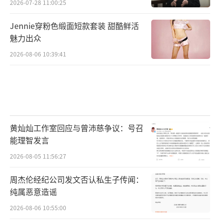
2026-07-28 11:00:25
Jennie穿粉色缎面短款套装 甜酷鲜活
魅力出众
2026-08-06 10:39:41
黄灿灿工作室回应与曾沛慈争议：号召
能理智发言
2026-08-05 11:56:27
周杰伦经纪公司发文否认私生子传闻：
纯属恶意造谣
2026-08-06 10:55:00