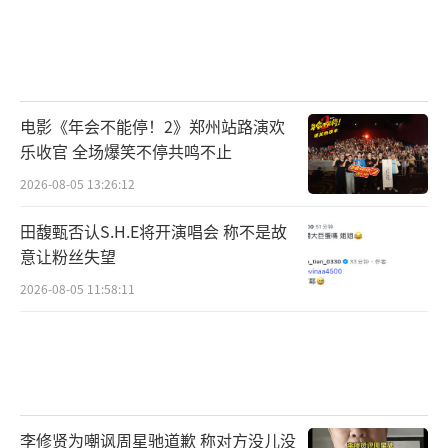
电影《年会不能停！2》郑州站路演欢
乐收官 全场爆笑不停共鸣不止
2026-08-05 13:26:12
田馥甄否认S.H.E将开演唱会 称不是故
意让粉丝失望
2026-08-05 11:58:11
李修贤为嘲讽周星驰道歉 称对方没儿没