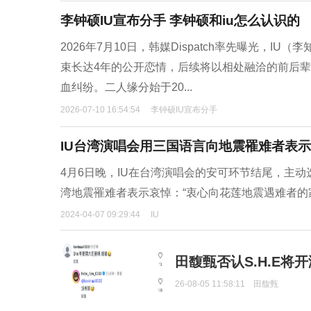
李钟硕IU宣布分手 李钟硕和iu怎么认识的
2026年7月10日，韩媒Dispatch率先曝光，
束长达4年的公开恋情，后续将以相处融洽的前后
血纠纷。二人缘分始于20...
2026-07-10 16:54:54
李钟硕IU宣布分手
IU台湾演唱会用三国语言向地震罹难者表
4月6日晚，IU在台湾演唱会的安可环节结尾，主动选
湾地震罹难者表示哀悼：“衷心向花莲地震遇难者的
2024-04-07 09:29:44
IU
田馥甄否认S.H.E将
26-08-05 11:58:11
田馥甄