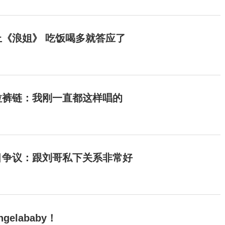
《浪姐》 吃饭喝多就答应了
拉裤链：我刚一直都这样唱的
目争议：跟刘哥私下关系非常好
elababy！