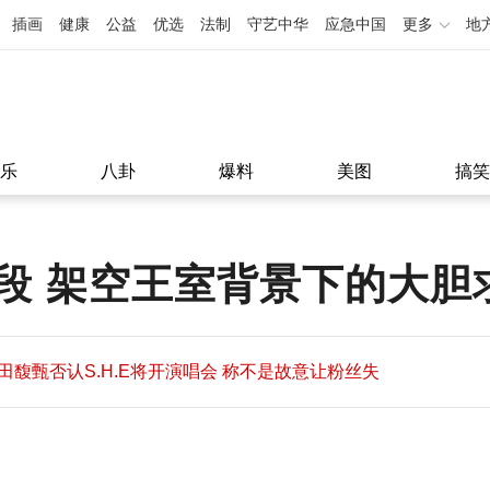
插画
健康
公益
优选
法制
守艺中华
应急中国
更多
地
乐
八卦
爆料
美图
搞笑
这段 架空王室背景下的大胆
田馥甄否认S.H.E将开演唱会 称不是故意让粉丝失
望
田馥甄否认S.H.E将开演唱会 称不是故意让粉丝失
11:08
望
11:08