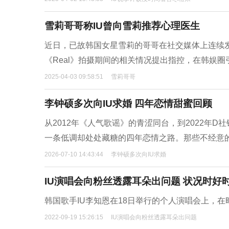
雪莉哥哥称IU曾向雪莉推荐心理医生
近日，已故韩国女星雪莉的哥哥在社交媒体上连续
《Real》拍摄期间的相关情况提出指控，在韩娱圈
2025-04-03 09:58:51
雪莉哥哥
李钟硕多次向IU求婚 四年恋情甜蜜回顾
从2012年《人气歌谣》的青涩同台，到2022年
一条低调却处处藏糖的四年恋情之路。那些不经意
2026-07-10 14:43:44
李钟硕多次向IU求婚
IU演唱会向粉丝透露耳朵出问题 状况时好
韩国歌手IU李知恩在18日举行的个人演唱会上，
2022-09-19 15:26:15
IU演唱会向粉丝透露耳朵出问题