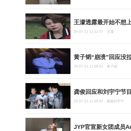
王濛透露最开始不想上
26-07-21 11:12:57
王濛
黄子韬“崩溃”回应没
26-07-21 11:08:42
黄子韬
龚俊回应和刘宇宁节
26-07-21 11:05:47
龚俊刘宇宁
JYP官宣新女团成员Ang