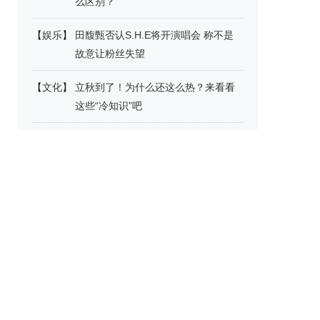
么区别？
【
娱乐
】
田馥甄否认S.H.E将开演唱会 称不是
故意让粉丝失望
【
文化
】
立秋到了！为什么还这么热？来看看
这些“冷知识”吧