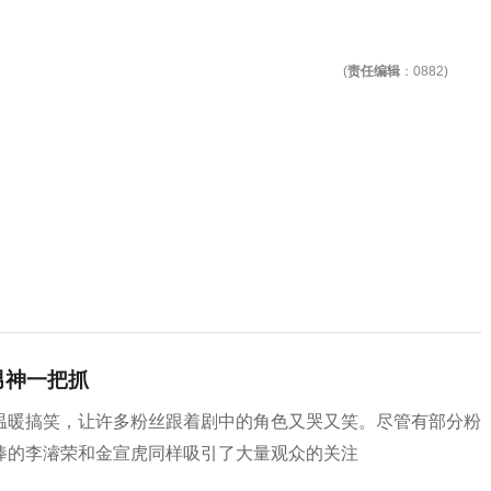
(
责任编辑
：0882)
男神一把抓
温暖搞笑，让许多粉丝跟着剧中的角色又哭又笑。尽管有部分粉
棒的李濬荣和金宣虎同样吸引了大量观众的关注