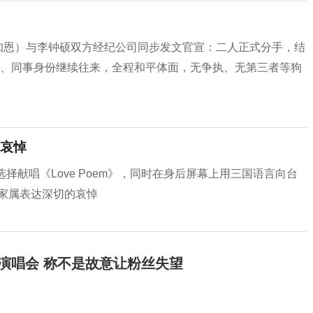
IU（李知恩）与李钟硕双方经纪公司同步发文官宣：二人正式分手，结
辈、同事身份继续往来，全程和平体面，无争执、无第三者等狗
示哀悼
择献唱《Love Poem》，同时在身后屏幕上用三国语言向台
家属表达深切的哀悼
开演唱会 称不是故意让粉丝失望