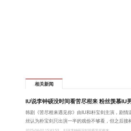
相关新闻
IU说李钟硕没时间看苦尽柑来 粉丝羡慕IU
韩剧《苦尽柑来遇见你》由IU和朴宝剑主演，剧情
丝认为朴宝剑只出演一半的戏份不够看，但之后接
2025-04-02 15:43:53
IU说李钟硕没时间看苦尽柑来