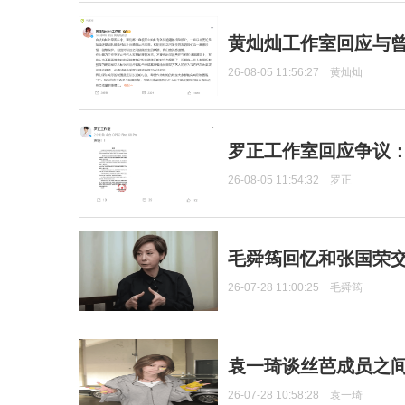
黄灿灿工作室回应与
26-08-05 11:56:27
黄灿灿
罗正工作室回应争议
26-08-05 11:54:32
罗正
毛舜筠回忆和张国荣
26-07-28 11:00:25
毛舜筠
袁一琦谈丝芭成员之
26-07-28 10:58:28
袁一琦