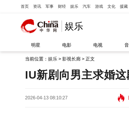
首页
资讯
军事
财经
娱乐
汽车
游戏
文化
援藏
娱乐
明星
电影
电视
音
当前位置：
娱乐
>
影视长廊
> 正文
IU新剧向男主求婚
2026-04-13 08:10:27