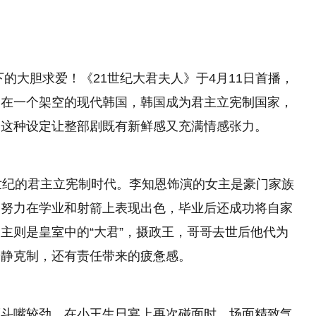
下的大胆求爱！《21世纪大君夫人》于4月11日首播，
定在一个架空的现代韩国，韩国成为君主立宪制国家，
。这种设定让整部剧既有新鲜感又充满情感张力。
世纪的君主立宪制时代。李知恩饰演的女主是豪门家族
的努力在学业和射箭上表现出色，毕业后还成功将自家
主则是皇室中的“大君”，摄政王，哥哥去世后他代为
冷静克制，还有责任带来的疲惫感。
而斗嘴较劲。在小王生日宴上再次碰面时，场面精致气