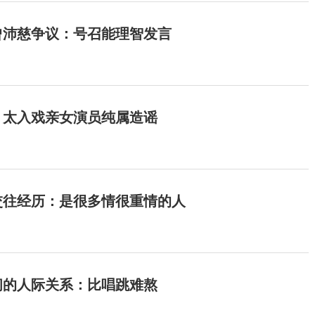
曾沛慈争议：号召能理智发言
：太入戏亲女演员纯属造谣
交往经历：是很多情很重情的人
间的人际关系：比唱跳难熬