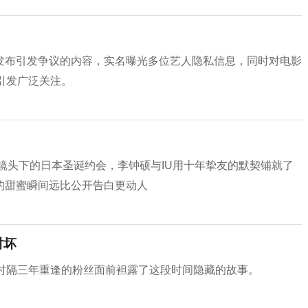
发布引发争议的内容，实名曝光多位艺人隐私信息，同时对电影
引发广泛关注。
D社镜头下的日本圣诞约会，李钟硕与IU用十年挚友的默契铺就了
的甜蜜瞬间远比公开告白更动人
时坏
在时隔三年重逢的粉丝面前袒露了这段时间隐藏的故事。