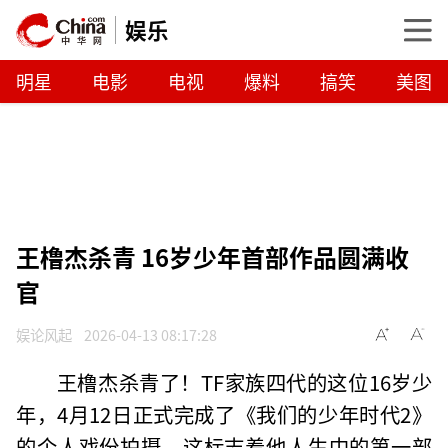
娱乐
明星
电影
电视
爆料
搞笑
美图
王橹杰杀青 16岁少年首部作品圆满收
官
娱论风起
2026-04-13 08:17:28
王橹杰杀青了！TF家族四代的这位16岁少
年，4月12日正式完成了《我们的少年时代2》
的个人戏份拍摄。这标志着他人生中的第一部