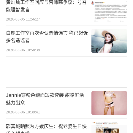
黄灿灿工作室回应与曾沛慈争议：号召
能理智发言
2026-08-05 11:56:27
白鹿工作室再次否认恋情谣言 称已起诉
多名造谣者
2026-08-06 10:58:39
Jennie穿粉色缎面短款套装 甜酷鲜活
魅力出众
2026-08-06 10:39:41
郭富城晒照为方媛庆生：祝老婆生日快