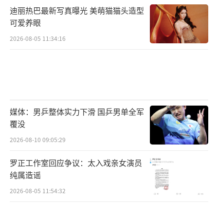
迪丽热巴最新写真曝光 美萌猫猫头造型
可爱养眼
无论如何，这一天对王橹杰来说意义重
大。16岁，第一部戏，杀青。他用两个月的努
2026-08-05 11:34:16
力证明了一件事：TF家族四代，不只会唱跳。
未来会怎样？没有人知道。但至少现在，他可
以好好休息一下，然后继续奔跑在热爱的舞台
上。少年与角色的双向奔赴，这才刚刚开始。
媒体：男乒整体实力下滑 国乒男单全军
（责任编辑：0882）
覆没
2026-08-10 09:05:29
罗正工作室回应争议：太入戏亲女演员
纯属造谣
2026-08-05 11:54:32