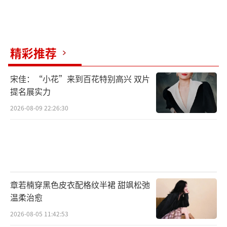
高。TF家族的成功模式从来都是“舞台+曝
光”双轨并行，缺了哪一条都不稳。
不过，粉丝的担忧也很现实：过早杀青会
精彩推荐
不会意味着戏份不多？宣传期会不会被边缘
宋佳：“小花”来到百花特别高兴 双片
化？这些疑问目前都没有答案。剧组方面尚未
提名展实力
公布具体的播出时间，也没有透露每个角色的
2026-08-09 22:26:30
出场比重。唯一能确定的是，王橹杰这个角色
在剧情中的功能性很强——他是篮球社的战术大
脑，也是串联乐团线的关键人物。更重要的
是，付彬言这个角色和主线剧情的绑定程度极
高。他是林清源等主角的精神导师，是推动少
章若楠穿黑色皮衣配格纹半裙 甜飒松弛
年们成长的幕后推手。从剧本结构来看，这类
温柔治愈
角色往往会在关键节点出现，承担情绪爆发的
2026-08-05 11:42:53
重头戏份。