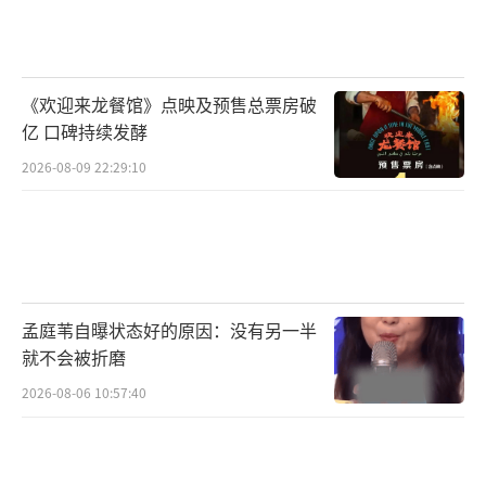
种“人格切换自如”的能力，让不少专业人士
都刮目相看。
《我们的少年时代2》计划今年暑期在芒果
《欢迎来龙餐馆》点映及预售总票房破
TV独播，目前预约人数已经突破9.4万。从2月2
亿 口碑持续发酵
5日开机到现在，剧组相关话题累计上了将近30
2026-08-09 22:29:10
0个热搜。经纪公司时代峰峻表示，主演完成拍
摄后要全力投入舞台训练，为2026年暑期演唱
会做准备。这意味着影视体验完了，该回来继
续搞唱跳了。
孟庭苇自曝状态好的原因：没有另一半
就不会被折磨
这让不少粉丝松了口气。毕竟在他身上投
入了这么多年的唱跳训练，总不能因为一部戏
2026-08-06 10:57:40
就荒废。更何况，从行业发展的角度来看，偶
像演员这条路虽然看起来光鲜，但风险系数极