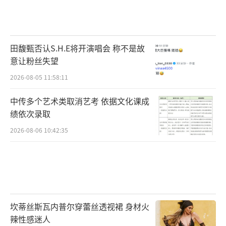
田馥甄否认S.H.E将开演唱会 称不是故
意让粉丝失望
2026-08-05 11:58:11
中传多个艺术类取消艺考 依据文化课成
绩依次录取
2026-08-06 10:42:35
坎蒂丝斯瓦内普尔穿蕾丝透视裙 身材火
辣性感迷人