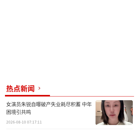
张逆光海报，被网友形容为“诗歌级镜头”。
王橹杰的起点其实不算低，TF家族四代AC
E，舞台表现力一直在线。但影视这条路，他确
实是第一次走。从2023年和张函瑞搭档演唱
《克卜勒》，到2024年在新春音乐节上合作
《新贵妃醉酒》，再到2025年参与川渝春晚录
制，他在舞台上的成长肉眼可见。但舞台和镜
头是两码事，镜头会放大一切情绪，捕捉每一
丝细微的表情变化。这对一个从未接受过系统
热点新闻
表演训练的少年来说，是巨大的挑战。
女演员朱锐自曝破产失业耗尽积蓄 中年
从目前流出的片场花絮来看，他的状态似
困境引共鸣
乎还不错。片场外的他活泼灵动，一旦镜头开
2026-08-10 07:17:11
启，立刻就能沉入角色的疏离气质中。这