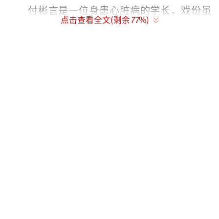
付彬言是一位身患心脏病的学长，戏份虽
点击查看全文(剩余
77
%)
然不多，但足够让人记住。他必须放弃热爱的
篮球运动，只能以分析师的身份坐在场边看着
队友奔跑。这种设定直戳观众心窝子。白天他
是冷静自持的学霸学长，晚上却会画着烟熏妆
在地下乐队拉小提琴，这种反差感在偶像剧中
非常吸引人。
为了演好这个角色，王橹杰硬生生把自己
瘦成了一道闪电。锁骨凸起，背脊单薄，整个
人像是风一吹就会倒。这份敬业程度让很多人
心疼。当剧组放出路透图时，无数人感叹：这
就是付彬言本人吧？185的身高，清冷的眉眼，
往那儿一站就是校园白月光既视感。尤其是那